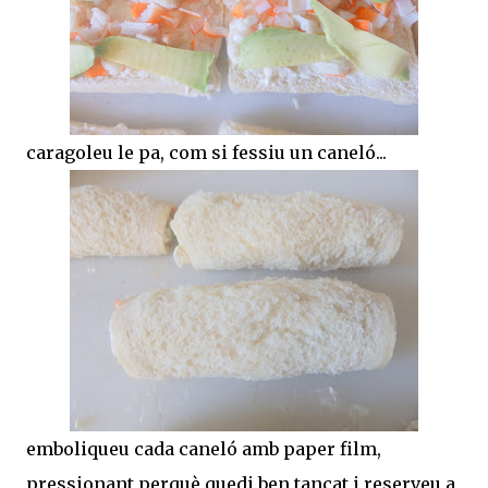
caragoleu le pa, com si fessiu un caneló...
emboliqueu cada caneló amb paper film,
pressionant perquè quedi ben tancat i reserveu a