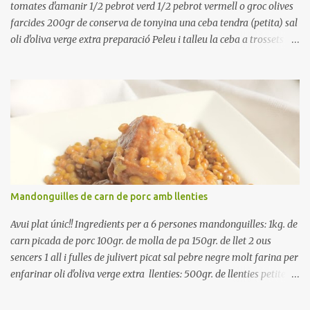
tomates d'amanir 1/2 pebrot verd 1/2 pebrot vermell o groc olives
farcides 200gr de conserva de tonyina una ceba tendra (petita) sal
oli d'oliva verge extra preparació Peleu i talleu la ceba a trossets i
poseu-la, en un bol, coberta d'aigua freda. Tapeu amb paper film i
reserveu a la nevera. Renteu els pebrots i talleu-los a trossets.
Renteu les tomates i talleu-les a octaus. Talleu les olives a
rodanxes. Una hora abans de portar a la taula, poseu els cigrons,
ben escorreguts, en un bol, amb la resta d'ingredients: les tomates,
el pebrot, la ceba, (escorreguda), les olives i la tonyina esmicolada.
Amaniu amb sal i oli... bon profit!!
Mandonguilles de carn de porc amb llenties
Avui plat únic!! Ingredients per a 6 persones mandonguilles: 1kg. de
carn picada de porc 100gr. de molla de pa 150gr. de llet 2 ous
sencers 1 all i fulles de julivert picat sal pebre negre molt farina per
enfarinar oli d'oliva verge extra llenties: 500gr. de llenties petites
(pardina) 2 cebes grosses 3 grans d'all 1/2 porro 150cc. de vi blanc
sec brou de verdures o bé aigua Preparació A les llenties pardina,