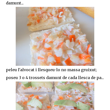
damunt...
peleu l'alvocat i llesqueu-lo no massa gruixut;
poseu 3 o 4 trossets damunt de cada llesca de pa...