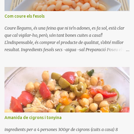
Com coure els fesols
Coure llegums, és una feina que ni te'n adones, es fa sol, està clar
que cal vigilar-ho, però, són tant bones cuites a casa!!
L'indispensable, és comprar el producte de qualitat, s'obté millor
resultat. Ingredients fesols secs -aigua -sal Preparació Poseu els
fesols a remullar en abundant aigua amb sal, durant 24 hores.
Passades les 24 hores, poseu-les en una olla amb aigua freda,
quan arrenca el bull, canvieu l'aigua bullint, per aigua freda,
repetiu dues o tres vegades, abaixeu el foc i atureu la ebullició, dues
o tres vegades afegint aigua freda, han de coure a foc baix, quasi
be, sense bullir i sempre sempre, amb l'olla tapada, entre 1 hora i 1
hora i mitja. Saleu 10 minuts abans de retirar del foc. Heu de veure
vosaltres el moment en que ja estan cuites. Anotacions Deixeu
refredar en la mateixa olla. El caldo de coure els fesols, es pot
Amanida de cigrons i tonyina
utilitzar per una crema o sopa. Ingredientes judias -agua -sal
Preparación Ponga las judías a r...
ingredients per a 4 persones 300gr de cigrons (cuits a casa) 8