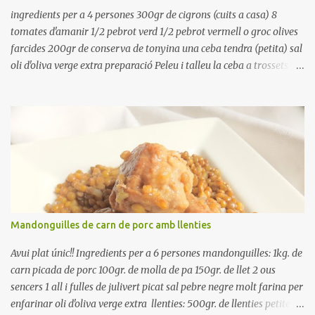
Preparación Ponga las judías a r...
ingredients per a 4 persones 300gr de cigrons (cuits a casa) 8
tomates d'amanir 1/2 pebrot verd 1/2 pebrot vermell o groc olives
farcides 200gr de conserva de tonyina una ceba tendra (petita) sal
oli d'oliva verge extra preparació Peleu i talleu la ceba a trossets i
poseu-la, en un bol, coberta d'aigua freda. Tapeu amb paper film i
reserveu a la nevera. Renteu els pebrots i talleu-los a trossets.
Renteu les tomates i talleu-les a octaus. Talleu les olives a
rodanxes. Una hora abans de portar a la taula, poseu els cigrons,
ben escorreguts, en un bol, amb la resta d'ingredients: les tomates,
el pebrot, la ceba, (escorreguda), les olives i la tonyina esmicolada.
Amaniu amb sal i oli... bon profit!!
Mandonguilles de carn de porc amb llenties
Avui plat únic!! Ingredients per a 6 persones mandonguilles: 1kg. de
carn picada de porc 100gr. de molla de pa 150gr. de llet 2 ous
sencers 1 all i fulles de julivert picat sal pebre negre molt farina per
enfarinar oli d'oliva verge extra llenties: 500gr. de llenties petites