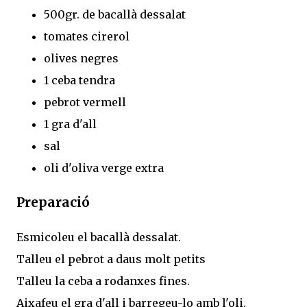
500gr. de bacallà dessalat
tomates cirerol
olives negres
1 ceba tendra
pebrot vermell
1 gra d'all
sal
oli d'oliva verge extra
Preparació
Esmicoleu el bacallà dessalat.
Talleu el pebrot a daus molt petits
Talleu la ceba a rodanxes fines.
Aixafeu el gra d'all i barregeu-lo amb l'oli.