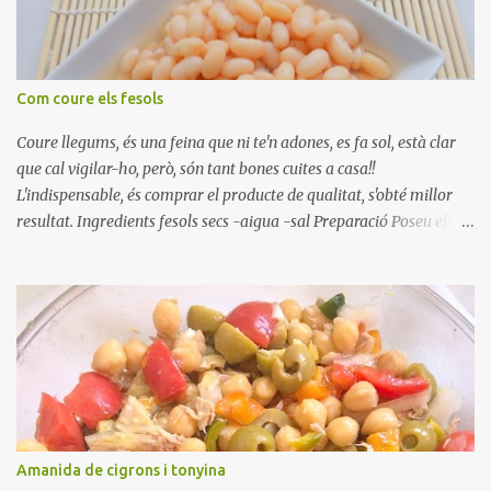
Com coure els fesols
Coure llegums, és una feina que ni te'n adones, es fa sol, està clar
que cal vigilar-ho, però, són tant bones cuites a casa!!
L'indispensable, és comprar el producte de qualitat, s'obté millor
resultat. Ingredients fesols secs -aigua -sal Preparació Poseu els
fesols a remullar en abundant aigua amb sal, durant 24 hores.
Passades les 24 hores, poseu-les en una olla amb aigua freda,
quan arrenca el bull, canvieu l'aigua bullint, per aigua freda,
repetiu dues o tres vegades, abaixeu el foc i atureu la ebullició, dues
o tres vegades afegint aigua freda, han de coure a foc baix, quasi
be, sense bullir i sempre sempre, amb l'olla tapada, entre 1 hora i 1
hora i mitja. Saleu 10 minuts abans de retirar del foc. Heu de veure
vosaltres el moment en que ja estan cuites. Anotacions Deixeu
refredar en la mateixa olla. El caldo de coure els fesols, es pot
Amanida de cigrons i tonyina
utilitzar per una crema o sopa. Ingredientes judias -agua -sal