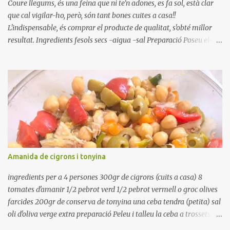
Coure llegums, és una feina que ni te'n adones, es fa sol, està clar
que cal vigilar-ho, però, són tant bones cuites a casa!!
L'indispensable, és comprar el producte de qualitat, s'obté millor
resultat. Ingredients fesols secs -aigua -sal Preparació Poseu els
fesols a remullar en abundant aigua amb sal, durant 24 hores.
Passades les 24 hores, poseu-les en una olla amb aigua freda,
quan arrenca el bull, canvieu l'aigua bullint, per aigua freda,
repetiu dues o tres vegades, abaixeu el foc i atureu la ebullició, dues
o tres vegades afegint aigua freda, han de coure a foc baix, quasi
be, sense bullir i sempre sempre, amb l'olla tapada, entre 1 hora i 1
hora i mitja. Saleu 10 minuts abans de retirar del foc. Heu de veure
vosaltres el moment en que ja estan cuites. Anotacions Deixeu
refredar en la mateixa olla. El caldo de coure els fesols, es pot
Amanida de cigrons i tonyina
utilitzar per una crema o sopa. Ingredientes judias -agua -sal
Preparación Ponga las judías a r...
ingredients per a 4 persones 300gr de cigrons (cuits a casa) 8
tomates d'amanir 1/2 pebrot verd 1/2 pebrot vermell o groc olives
farcides 200gr de conserva de tonyina una ceba tendra (petita) sal
oli d'oliva verge extra preparació Peleu i talleu la ceba a trossets i
poseu-la, en un bol, coberta d'aigua freda. Tapeu amb paper film i