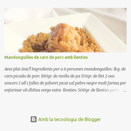
reserveu a la nevera. Renteu els pebrots i talleu-los a trossets.
Renteu les tomates i talleu-les a octaus. Talleu les olives a
rodanxes. Una hora abans de portar a la taula, poseu els cigrons,
ben escorreguts, en un bol, amb la resta d'ingredients: les tomates,
el pebrot, la ceba, (escorreguda), les olives i la tonyina esmicolada.
Amaniu amb sal i oli... bon profit!!
Mandonguilles de carn de porc amb llenties
Avui plat únic!! Ingredients per a 6 persones mandonguilles: 1kg. de
carn picada de porc 100gr. de molla de pa 150gr. de llet 2 ous
sencers 1 all i fulles de julivert picat sal pebre negre molt farina per
enfarinar oli d'oliva verge extra llenties: 500gr. de llenties petites
(pardina) 2 cebes grosses 3 grans d'all 1/2 porro 150cc. de vi blanc
sec brou de verdures o bé aigua Preparació A les llenties pardina,
no els fa falta estar en remull; jo mai les hi poso, la cocció pot durar
entre 40 i 50 minuts. Poseu la carn picada en un bol i barregeu-la
Amb la tecnologia de Blogger
amb la molla estovada en la llet, amb l'all i julivert picats i els ous.