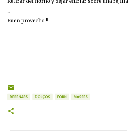
Retirar del horno y dejar enfriar sobre una rejilla
...
Buen provecho !!
BERENARS
DOLÇOS
FORN
MASSES