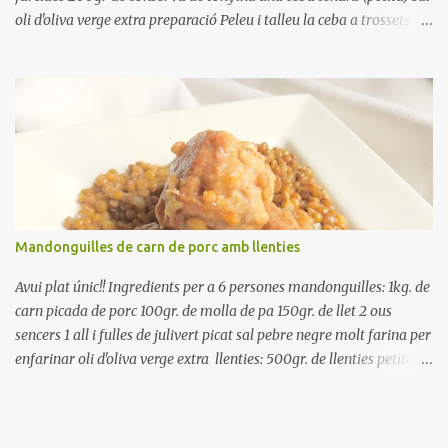
oli d'oliva verge extra preparació Peleu i talleu la ceba a trossets i
poseu-la, en un bol, coberta d'aigua freda. Tapeu amb paper film i
reserveu a la nevera. Renteu els pebrots i talleu-los a trossets.
Renteu les tomates i talleu-les a octaus. Talleu les olives a
rodanxes. Una hora abans de portar a la taula, poseu els cigrons,
ben escorreguts, en un bol, amb la resta d'ingredients: les tomates,
el pebrot, la ceba, (escorreguda), les olives i la tonyina esmicolada.
Amaniu amb sal i oli... bon profit!!
Mandonguilles de carn de porc amb llenties
Avui plat únic!! Ingredients per a 6 persones mandonguilles: 1kg. de
carn picada de porc 100gr. de molla de pa 150gr. de llet 2 ous
sencers 1 all i fulles de julivert picat sal pebre negre molt farina per
enfarinar oli d'oliva verge extra llenties: 500gr. de llenties petites
(pardina) 2 cebes grosses 3 grans d'all 1/2 porro 150cc. de vi blanc
sec brou de verdures o bé aigua Preparació A les llenties pardina,
no els fa falta estar en remull; jo mai les hi poso, la cocció pot durar