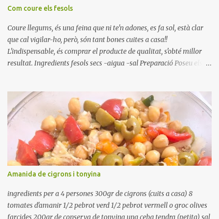
Com coure els fesols
Coure llegums, és una feina que ni te'n adones, es fa sol, està clar
que cal vigilar-ho, però, són tant bones cuites a casa!!
L'indispensable, és comprar el producte de qualitat, s'obté millor
resultat. Ingredients fesols secs -aigua -sal Preparació Poseu els
fesols a remullar en abundant aigua amb sal, durant 24 hores.
Passades les 24 hores, poseu-les en una olla amb aigua freda,
quan arrenca el bull, canvieu l'aigua bullint, per aigua freda,
repetiu dues o tres vegades, abaixeu el foc i atureu la ebullició, dues
o tres vegades afegint aigua freda, han de coure a foc baix, quasi
be, sense bullir i sempre sempre, amb l'olla tapada, entre 1 hora i 1
hora i mitja. Saleu 10 minuts abans de retirar del foc. Heu de veure
vosaltres el moment en que ja estan cuites. Anotacions Deixeu
refredar en la mateixa olla. El caldo de coure els fesols, es pot
Amanida de cigrons i tonyina
utilitzar per una crema o sopa. Ingredientes judias -agua -sal
Preparación Ponga las judías a r...
ingredients per a 4 persones 300gr de cigrons (cuits a casa) 8
tomates d'amanir 1/2 pebrot verd 1/2 pebrot vermell o groc olives
farcides 200gr de conserva de tonyina una ceba tendra (petita) sal