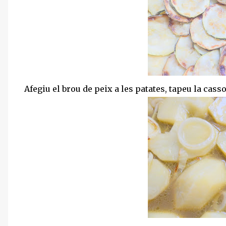
Afegiu el brou de peix a les patates, tapeu la casso