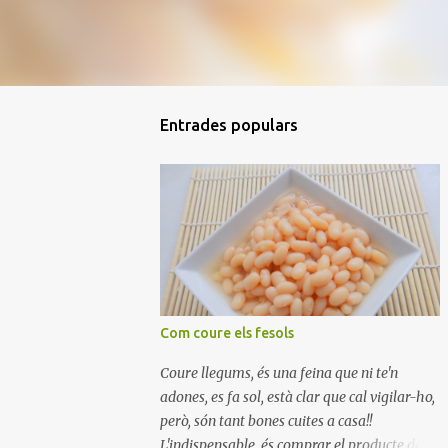
Entrades populars
Com coure els fesols
Coure llegums, és una feina que ni te'n
adones, es fa sol, està clar que cal vigilar-ho,
però, són tant bones cuites a casa!!
L'indispensable, és comprar el producte de