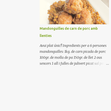
Renteu els pebrots i talleu-los a trossets.
Renteu les tomates i talleu-les a octaus.
Talleu les olives a rodanxes. Una hora abans
de portar a la taula, poseu els cigrons, ben
escorreguts, en un bol, amb la resta
Mandonguilles de carn de porc amb
d'ingredients: les tomates, el pebrot, la ceba,
llenties
(escorreguda), les olives i la tonyina
esmicolada. Amaniu amb sal i oli... bon
Avui plat únic!! Ingredients per a 6 persones
profit!!
mandonguilles: 1kg. de carn picada de porc
100gr. de molla de pa 150gr. de llet 2 ous
sencers 1 all i fulles de julivert picat sal pebre
negre molt farina per enfarinar oli d'oliva
verge extra llenties: 500gr. de llenties petites
(pardina) 2 cebes grosses 3 grans d'all 1/2
porro 150cc. de vi blanc sec brou de verdures
o bé aigua Preparació A les llenties pardina,
no els fa falta estar en remull; jo mai les hi
poso, la cocció pot durar entre 40 i 50