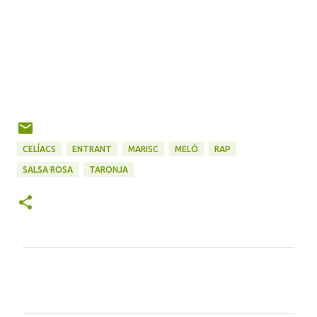
CELÍACS
ENTRANT
MARISC
MELÓ
RAP
SALSA ROSA
TARONJA
C
o
m