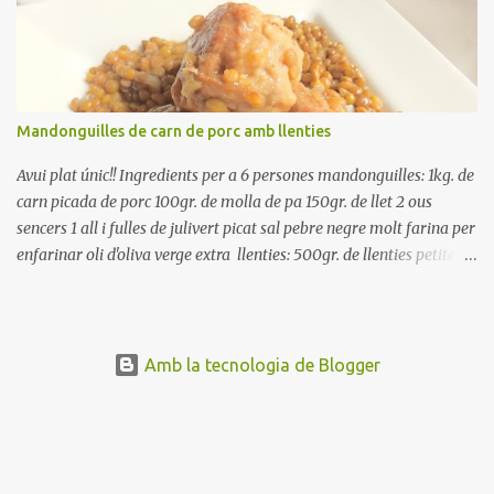
ben escorreguts, en un bol, amb la resta d'ingredients: les tomates,
el pebrot, la ceba, (escorreguda), les olives i la tonyina esmicolada.
Amaniu amb sal i oli... bon profit!!
Mandonguilles de carn de porc amb llenties
Avui plat únic!! Ingredients per a 6 persones mandonguilles: 1kg. de
carn picada de porc 100gr. de molla de pa 150gr. de llet 2 ous
sencers 1 all i fulles de julivert picat sal pebre negre molt farina per
enfarinar oli d'oliva verge extra llenties: 500gr. de llenties petites
(pardina) 2 cebes grosses 3 grans d'all 1/2 porro 150cc. de vi blanc
sec brou de verdures o bé aigua Preparació A les llenties pardina,
no els fa falta estar en remull; jo mai les hi poso, la cocció pot durar
entre 40 i 50 minuts. Poseu la carn picada en un bol i barregeu-la
Amb la tecnologia de Blogger
amb la molla estovada en la llet, amb l'all i julivert picats i els ous.
Salpebreu i amasseu be, fins que la carn quedi ben lligada. Deixeu
reposar 4 o 5 hores, en un bol tapat, a la nevera. Feu les
mandonguilles, enfarineu-les... i fregiu amb abundant oli calent,
deixant-les ben daurades. Un cop fregides, poseu-les damunt de