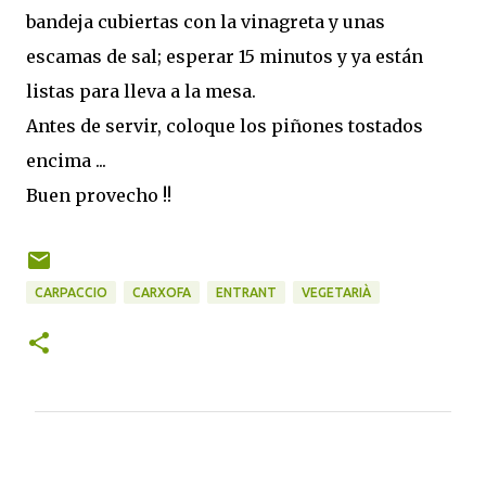
bandeja cubiertas con la vinagreta y unas
escamas de sal; esperar 15 minutos y ya están
listas para lleva a la mesa.
Antes de servir, coloque los piñones tostados
encima ...
Buen provecho !!
CARPACCIO
CARXOFA
ENTRANT
VEGETARIÀ
C
o