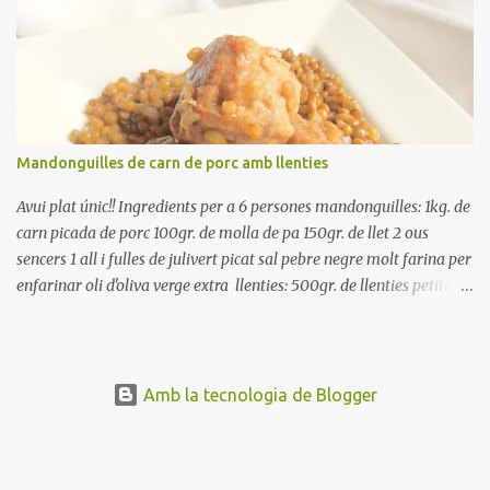
rodanxes. Una hora abans de portar a la taula, poseu els cigrons,
ben escorreguts, en un bol, amb la resta d'ingredients: les tomates,
el pebrot, la ceba, (escorreguda), les olives i la tonyina esmicolada.
Amaniu amb sal i oli... bon profit!!
Mandonguilles de carn de porc amb llenties
Avui plat únic!! Ingredients per a 6 persones mandonguilles: 1kg. de
carn picada de porc 100gr. de molla de pa 150gr. de llet 2 ous
sencers 1 all i fulles de julivert picat sal pebre negre molt farina per
enfarinar oli d'oliva verge extra llenties: 500gr. de llenties petites
(pardina) 2 cebes grosses 3 grans d'all 1/2 porro 150cc. de vi blanc
sec brou de verdures o bé aigua Preparació A les llenties pardina,
no els fa falta estar en remull; jo mai les hi poso, la cocció pot durar
entre 40 i 50 minuts. Poseu la carn picada en un bol i barregeu-la
Amb la tecnologia de Blogger
amb la molla estovada en la llet, amb l'all i julivert picats i els ous.
Salpebreu i amasseu be, fins que la carn quedi ben lligada. Deixeu
reposar 4 o 5 hores, en un bol tapat, a la nevera. Feu les