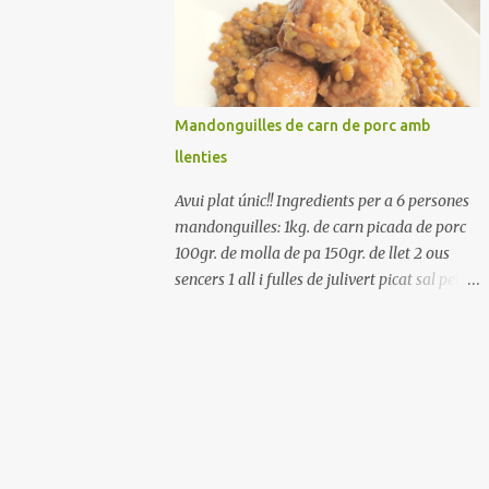
Renteu els pebrots i talleu-los a trossets.
Renteu les tomates i talleu-les a octaus.
Talleu les olives a rodanxes. Una hora abans
de portar a la taula, poseu els cigrons, ben
escorreguts, en un bol, amb la resta
Mandonguilles de carn de porc amb
d'ingredients: les tomates, el pebrot, la ceba,
llenties
(escorreguda), les olives i la tonyina
esmicolada. Amaniu amb sal i oli... bon
Avui plat únic!! Ingredients per a 6 persones
profit!!
mandonguilles: 1kg. de carn picada de porc
100gr. de molla de pa 150gr. de llet 2 ous
sencers 1 all i fulles de julivert picat sal pebre
negre molt farina per enfarinar oli d'oliva
verge extra llenties: 500gr. de llenties petites
(pardina) 2 cebes grosses 3 grans d'all 1/2
porro 150cc. de vi blanc sec brou de verdures
o bé aigua Preparació A les llenties pardina,
no els fa falta estar en remull; jo mai les hi
poso, la cocció pot durar entre 40 i 50