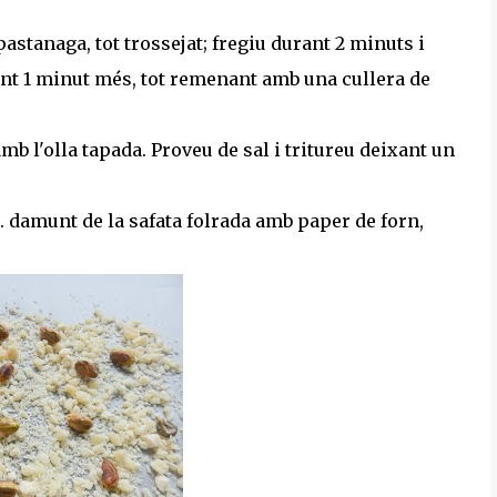
a pastanaga, tot trossejat; fregiu durant 2 minuts i
gint 1 minut més, tot remenant amb una cullera de
amb l'olla tapada. Proveu de sal i tritureu deixant un
t. damunt de la safata folrada amb paper de forn,