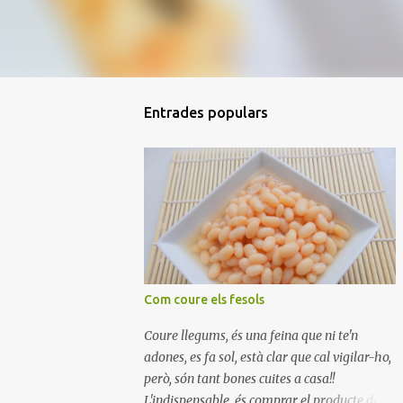
Entrades populars
Com coure els fesols
Coure llegums, és una feina que ni te'n
adones, es fa sol, està clar que cal vigilar-ho,
però, són tant bones cuites a casa!!
L'indispensable, és comprar el producte de