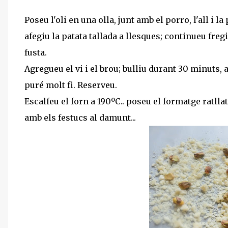
Poseu l'oli en una olla, junt amb el porro, l'all i l
afegiu la patata tallada a llesques; continueu fre
fusta.
Agregueu el vi i el brou; bulliu durant 30 minuts, 
puré molt fi. Reserveu.
Escalfeu el forn a 190ºC.. poseu el formatge ratlla
amb els festucs al damunt...