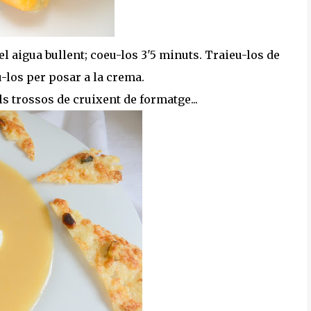
el aigua bullent; coeu-los 3'5 minuts. Traieu-los de
u-los per posar a la crema.
els trossos de cruixent de formatge...