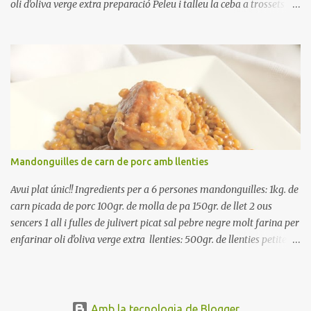
oli d'oliva verge extra preparació Peleu i talleu la ceba a trossets i
poseu-la, en un bol, coberta d'aigua freda. Tapeu amb paper film i
reserveu a la nevera. Renteu els pebrots i talleu-los a trossets.
Renteu les tomates i talleu-les a octaus. Talleu les olives a
rodanxes. Una hora abans de portar a la taula, poseu els cigrons,
ben escorreguts, en un bol, amb la resta d'ingredients: les tomates,
el pebrot, la ceba, (escorreguda), les olives i la tonyina esmicolada.
Amaniu amb sal i oli... bon profit!!
Mandonguilles de carn de porc amb llenties
Avui plat únic!! Ingredients per a 6 persones mandonguilles: 1kg. de
carn picada de porc 100gr. de molla de pa 150gr. de llet 2 ous
sencers 1 all i fulles de julivert picat sal pebre negre molt farina per
enfarinar oli d'oliva verge extra llenties: 500gr. de llenties petites
(pardina) 2 cebes grosses 3 grans d'all 1/2 porro 150cc. de vi blanc
sec brou de verdures o bé aigua Preparació A les llenties pardina,
no els fa falta estar en remull; jo mai les hi poso, la cocció pot durar
entre 40 i 50 minuts. Poseu la carn picada en un bol i barregeu-la
Amb la tecnologia de Blogger