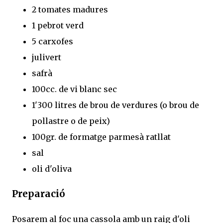
2 tomates madures
1 pebrot verd
5 carxofes
julivert
safrà
100cc. de vi blanc sec
1'300 litres de brou de verdures (o brou de
pollastre o de peix)
100gr. de formatge parmesà ratllat
sal
oli d'oliva
Preparació
Posarem al foc una cassola amb un raig d'oli