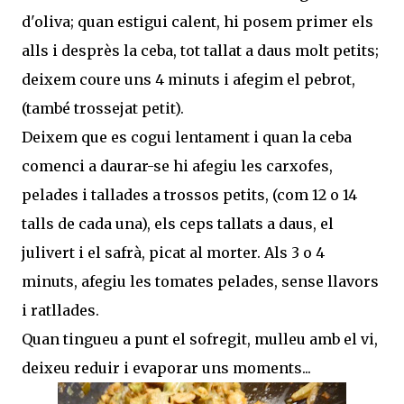
d'oliva; quan estigui calent, hi posem primer els
alls i desprès la ceba, tot tallat a daus molt petits;
deixem coure uns 4 minuts i afegim el pebrot,
(també trossejat petit).
Deixem que es cogui lentament i quan la ceba
comenci a daurar-se hi afegiu les carxofes,
pelades i tallades a trossos petits, (com 12 o 14
talls de cada una), els ceps tallats a daus, el
julivert i el safrà, picat al morter. Als 3 o 4
minuts, afegiu les tomates pelades, sense llavors
i ratllades.
Quan tingueu a punt el sofregit, mulleu amb el vi,
deixeu reduir i evaporar uns moments...