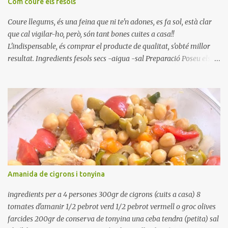
Com coure els fesols
Coure llegums, és una feina que ni te'n adones, es fa sol, està clar
que cal vigilar-ho, però, són tant bones cuites a casa!!
L'indispensable, és comprar el producte de qualitat, s'obté millor
resultat. Ingredients fesols secs -aigua -sal Preparació Poseu els
fesols a remullar en abundant aigua amb sal, durant 24 hores.
Passades les 24 hores, poseu-les en una olla amb aigua freda,
quan arrenca el bull, canvieu l'aigua bullint, per aigua freda,
repetiu dues o tres vegades, abaixeu el foc i atureu la ebullició, dues
o tres vegades afegint aigua freda, han de coure a foc baix, quasi
be, sense bullir i sempre sempre, amb l'olla tapada, entre 1 hora i 1
hora i mitja. Saleu 10 minuts abans de retirar del foc. Heu de veure
vosaltres el moment en que ja estan cuites. Anotacions Deixeu
refredar en la mateixa olla. El caldo de coure els fesols, es pot
Amanida de cigrons i tonyina
utilitzar per una crema o sopa. Ingredientes judias -agua -sal
Preparación Ponga las judías a r...
ingredients per a 4 persones 300gr de cigrons (cuits a casa) 8
tomates d'amanir 1/2 pebrot verd 1/2 pebrot vermell o groc olives
farcides 200gr de conserva de tonyina una ceba tendra (petita) sal