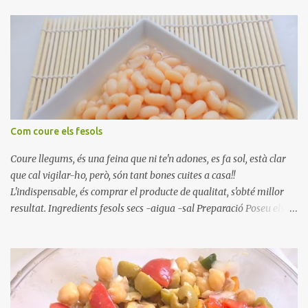
Com coure els fesols
Coure llegums, és una feina que ni te'n adones, es fa sol, està clar
que cal vigilar-ho, però, són tant bones cuites a casa!!
L'indispensable, és comprar el producte de qualitat, s'obté millor
resultat. Ingredients fesols secs -aigua -sal Preparació Poseu els
fesols a remullar en abundant aigua amb sal, durant 24 hores.
Passades les 24 hores, poseu-les en una olla amb aigua freda,
quan arrenca el bull, canvieu l'aigua bullint, per aigua freda,
repetiu dues o tres vegades, abaixeu el foc i atureu la ebullició, dues
o tres vegades afegint aigua freda, han de coure a foc baix, quasi
be, sense bullir i sempre sempre, amb l'olla tapada, entre 1 hora i 1