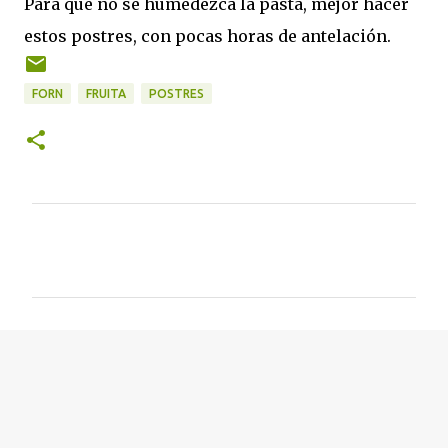
Para que no se humedezca la pasta, mejor hacer
estos postres, con pocas horas de antelación.
FORN
FRUITA
POSTRES
C
o
m
e
n
t
a
r