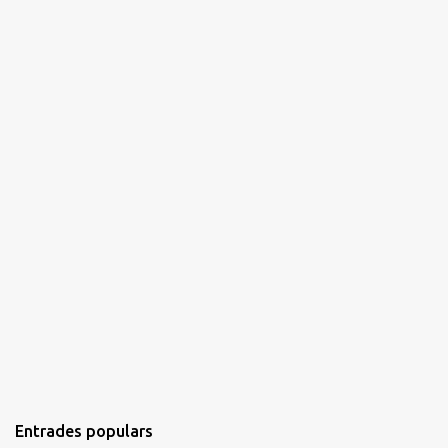
i
s
Entrades populars