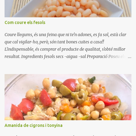
Com coure els fesols
Coure llegums, és una feina que ni te'n adones, es fa sol, està clar
que cal vigilar-ho, però, són tant bones cuites a casa!!
L'indispensable, és comprar el producte de qualitat, s'obté millor
resultat. Ingredients fesols secs -aigua -sal Preparació Poseu els
fesols a remullar en abundant aigua amb sal, durant 24 hores.
Passades les 24 hores, poseu-les en una olla amb aigua freda,
quan arrenca el bull, canvieu l'aigua bullint, per aigua freda,
repetiu dues o tres vegades, abaixeu el foc i atureu la ebullició, dues
o tres vegades afegint aigua freda, han de coure a foc baix, quasi
be, sense bullir i sempre sempre, amb l'olla tapada, entre 1 hora i 1
hora i mitja. Saleu 10 minuts abans de retirar del foc. Heu de veure
vosaltres el moment en que ja estan cuites. Anotacions Deixeu
refredar en la mateixa olla. El caldo de coure els fesols, es pot
Amanida de cigrons i tonyina
utilitzar per una crema o sopa. Ingredientes judias -agua -sal