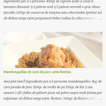
Preparación Ponga las judías a r...
ingredients per a 4 persones 300gr de cigrons (cuits a casa) 8
tomates d'amanir 1/2 pebrot verd 1/2 pebrot vermell o groc olives
farcides 200gr de conserva de tonyina una ceba tendra (petita) sal
oli d'oliva verge extra preparació Peleu i talleu la ceba a trossets i
poseu-la, en un bol, coberta d'aigua freda. Tapeu amb paper film i
reserveu a la nevera. Renteu els pebrots i talleu-los a trossets.
Renteu les tomates i talleu-les a octaus. Talleu les olives a
rodanxes. Una hora abans de portar a la taula, poseu els cigrons,
ben escorreguts, en un bol, amb la resta d'ingredients: les tomates,
el pebrot, la ceba, (escorreguda), les olives i la tonyina esmicolada.
Amaniu amb sal i oli... bon profit!!
Mandonguilles de carn de porc amb llenties
Avui plat únic!! Ingredients per a 6 persones mandonguilles: 1kg. de
carn picada de porc 100gr. de molla de pa 150gr. de llet 2 ous
sencers 1 all i fulles de julivert picat sal pebre negre molt farina per
enfarinar oli d'oliva verge extra llenties: 500gr. de llenties petites
(pardina) 2 cebes grosses 3 grans d'all 1/2 porro 150cc. de vi blanc