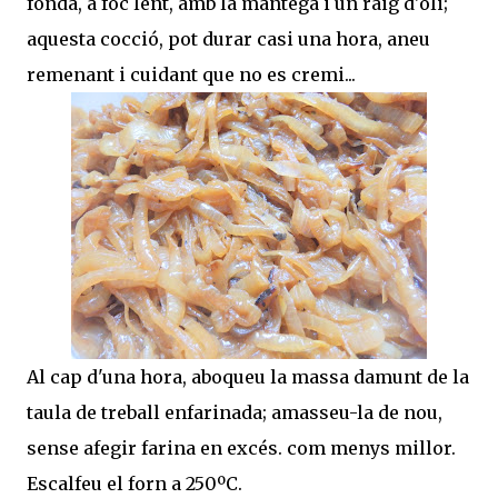
fonda, a foc lent, amb la mantega i un raig d'oli;
aquesta cocció, pot durar casi una hora, aneu
remenant i cuidant que no es cremi...
Al cap d'una hora, aboqueu la massa damunt de la
taula de treball enfarinada; amasseu-la de nou,
sense afegir farina en excés. com menys millor.
Escalfeu el forn a 250ºC.