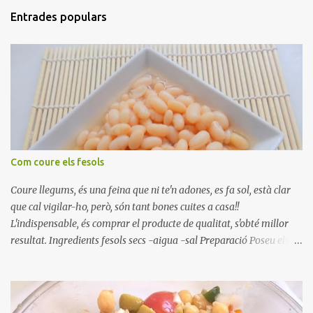
Entrades populars
Com coure els fesols
Coure llegums, és una feina que ni te'n adones, es fa sol, està clar
que cal vigilar-ho, però, són tant bones cuites a casa!!
L'indispensable, és comprar el producte de qualitat, s'obté millor
resultat. Ingredients fesols secs -aigua -sal Preparació Poseu els
fesols a remullar en abundant aigua amb sal, durant 24 hores.
Passades les 24 hores, poseu-les en una olla amb aigua freda,
quan arrenca el bull, canvieu l'aigua bullint, per aigua freda,
repetiu dues o tres vegades, abaixeu el foc i atureu la ebullició, dues