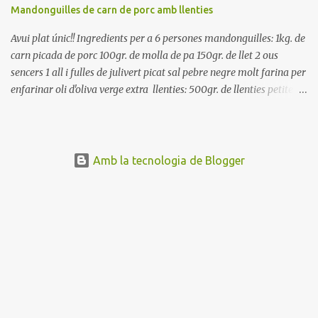
Mandonguilles de carn de porc amb llenties
Avui plat únic!! Ingredients per a 6 persones mandonguilles: 1kg. de
carn picada de porc 100gr. de molla de pa 150gr. de llet 2 ous
sencers 1 all i fulles de julivert picat sal pebre negre molt farina per
enfarinar oli d'oliva verge extra llenties: 500gr. de llenties petites
(pardina) 2 cebes grosses 3 grans d'all 1/2 porro 150cc. de vi blanc
sec brou de verdures o bé aigua Preparació A les llenties pardina,
no els fa falta estar en remull; jo mai les hi poso, la cocció pot durar
entre 40 i 50 minuts. Poseu la carn picada en un bol i barregeu-la
Amb la tecnologia de Blogger
amb la molla estovada en la llet, amb l'all i julivert picats i els ous.
Salpebreu i amasseu be, fins que la carn quedi ben lligada. Deixeu
reposar 4 o 5 hores, en un bol tapat, a la nevera. Feu les
mandonguilles, enfarineu-les... i fregiu amb abundant oli calent,
deixant-les ben daurades. Un cop fregides, poseu-les damunt de
paper de cuina, per absorbir l'excés d'oli... En...