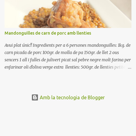
ben escorreguts, en un bol, amb la resta d'ingredients: les tomates,
el pebrot, la ceba, (escorreguda), les olives i la tonyina esmicolada.
Amaniu amb sal i oli... bon profit!!
Mandonguilles de carn de porc amb llenties
Avui plat únic!! Ingredients per a 6 persones mandonguilles: 1kg. de
carn picada de porc 100gr. de molla de pa 150gr. de llet 2 ous
sencers 1 all i fulles de julivert picat sal pebre negre molt farina per
enfarinar oli d'oliva verge extra llenties: 500gr. de llenties petites
(pardina) 2 cebes grosses 3 grans d'all 1/2 porro 150cc. de vi blanc
sec brou de verdures o bé aigua Preparació A les llenties pardina,
no els fa falta estar en remull; jo mai les hi poso, la cocció pot durar
entre 40 i 50 minuts. Poseu la carn picada en un bol i barregeu-la
Amb la tecnologia de Blogger
amb la molla estovada en la llet, amb l'all i julivert picats i els ous.
Salpebreu i amasseu be, fins que la carn quedi ben lligada. Deixeu
reposar 4 o 5 hores, en un bol tapat, a la nevera. Feu les
mandonguilles, enfarineu-les... i fregiu amb abundant oli calent,
deixant-les ben daurades. Un cop fregides, poseu-les damunt de