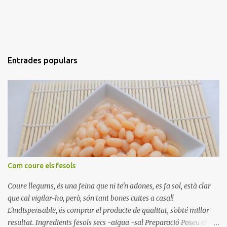
Entrades populars
Com coure els fesols
Coure llegums, és una feina que ni te'n adones, es fa sol, està clar
que cal vigilar-ho, però, són tant bones cuites a casa!!
L'indispensable, és comprar el producte de qualitat, s'obté millor
resultat. Ingredients fesols secs -aigua -sal Preparació Poseu els