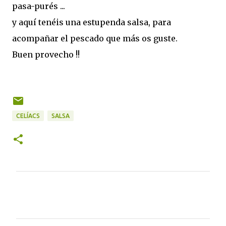
pasa-purés ...
y aquí tenéis una estupenda salsa, para
acompañar el pescado que más os guste.
Buen provecho !!
CELÍACS
SALSA
C
o
m