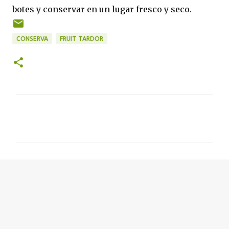
botes y conservar en un lugar fresco y seco.
CONSERVA
FRUIT TARDOR
C
o
m
e
n
t
a
r
i