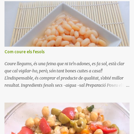
Com coure els fesols
Coure llegums, és una feina que ni te'n adones, es fa sol, està clar
que cal vigilar-ho, però, són tant bones cuites a casa!!
L'indispensable, és comprar el producte de qualitat, s'obté millor
resultat. Ingredients fesols secs -aigua -sal Preparació Poseu els
fesols a remullar en abundant aigua amb sal, durant 24 hores.
Passades les 24 hores, poseu-les en una olla amb aigua freda,
quan arrenca el bull, canvieu l'aigua bullint, per aigua freda,
repetiu dues o tres vegades, abaixeu el foc i atureu la ebullició, dues
o tres vegades afegint aigua freda, han de coure a foc baix, quasi
be, sense bullir i sempre sempre, amb l'olla tapada, entre 1 hora i 1