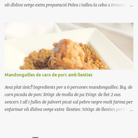
oli d'oliva verge extra preparació Peleu i talleu la ceba a trossets i
poseu-la, en un bol, coberta d'aigua freda. Tapeu amb paper film i
reserveu a la nevera. Renteu els pebrots i talleu-los a trossets.
Renteu les tomates i talleu-les a octaus. Talleu les olives a
rodanxes. Una hora abans de portar a la taula, poseu els cigrons,
ben escorreguts, en un bol, amb la resta d'ingredients: les tomates,
el pebrot, la ceba, (escorreguda), les olives i la tonyina esmicolada.
Amaniu amb sal i oli... bon profit!!
Mandonguilles de carn de porc amb llenties
Avui plat únic!! Ingredients per a 6 persones mandonguilles: 1kg. de
carn picada de porc 100gr. de molla de pa 150gr. de llet 2 ous
sencers 1 all i fulles de julivert picat sal pebre negre molt farina per
enfarinar oli d'oliva verge extra llenties: 500gr. de llenties petites
(pardina) 2 cebes grosses 3 grans d'all 1/2 porro 150cc. de vi blanc
sec brou de verdures o bé aigua Preparació A les llenties pardina,
no els fa falta estar en remull; jo mai les hi poso, la cocció pot durar