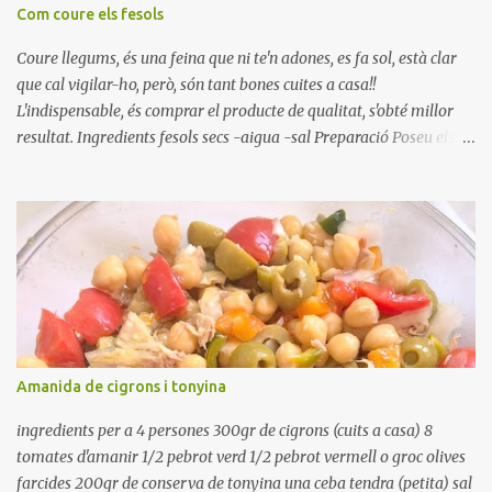
Com coure els fesols
Coure llegums, és una feina que ni te'n adones, es fa sol, està clar
que cal vigilar-ho, però, són tant bones cuites a casa!!
L'indispensable, és comprar el producte de qualitat, s'obté millor
resultat. Ingredients fesols secs -aigua -sal Preparació Poseu els
fesols a remullar en abundant aigua amb sal, durant 24 hores.
Passades les 24 hores, poseu-les en una olla amb aigua freda,
quan arrenca el bull, canvieu l'aigua bullint, per aigua freda,
repetiu dues o tres vegades, abaixeu el foc i atureu la ebullició, dues
o tres vegades afegint aigua freda, han de coure a foc baix, quasi
be, sense bullir i sempre sempre, amb l'olla tapada, entre 1 hora i 1
hora i mitja. Saleu 10 minuts abans de retirar del foc. Heu de veure
vosaltres el moment en que ja estan cuites. Anotacions Deixeu
refredar en la mateixa olla. El caldo de coure els fesols, es pot
Amanida de cigrons i tonyina
utilitzar per una crema o sopa. Ingredientes judias -agua -sal
Preparación Ponga las judías a r...
ingredients per a 4 persones 300gr de cigrons (cuits a casa) 8
tomates d'amanir 1/2 pebrot verd 1/2 pebrot vermell o groc olives
farcides 200gr de conserva de tonyina una ceba tendra (petita) sal