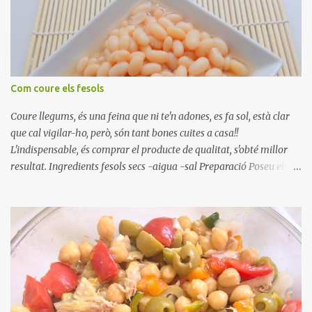
Com coure els fesols
Coure llegums, és una feina que ni te'n adones, es fa sol, està clar
que cal vigilar-ho, però, són tant bones cuites a casa!!
L'indispensable, és comprar el producte de qualitat, s'obté millor
resultat. Ingredients fesols secs -aigua -sal Preparació Poseu els
fesols a remullar en abundant aigua amb sal, durant 24 hores.
Passades les 24 hores, poseu-les en una olla amb aigua freda,
quan arrenca el bull, canvieu l'aigua bullint, per aigua freda,
repetiu dues o tres vegades, abaixeu el foc i atureu la ebullició, dues
o tres vegades afegint aigua freda, han de coure a foc baix, quasi
be, sense bullir i sempre sempre, amb l'olla tapada, entre 1 hora i 1
hora i mitja. Saleu 10 minuts abans de retirar del foc. Heu de veure
vosaltres el moment en que ja estan cuites. Anotacions Deixeu