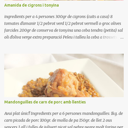
refredar en la mateixa olla. El caldo de coure els fesols, es pot
Amanida de cigrons i tonyina
utilitzar per una crema o sopa. Ingredientes judias -agua -sal
Preparación Ponga las judías a r...
ingredients per a 4 persones 300gr de cigrons (cuits a casa) 8
tomates d'amanir 1/2 pebrot verd 1/2 pebrot vermell o groc olives
farcides 200gr de conserva de tonyina una ceba tendra (petita) sal
oli d'oliva verge extra preparació Peleu i talleu la ceba a trossets i
poseu-la, en un bol, coberta d'aigua freda. Tapeu amb paper film i
reserveu a la nevera. Renteu els pebrots i talleu-los a trossets.
Renteu les tomates i talleu-les a octaus. Talleu les olives a
rodanxes. Una hora abans de portar a la taula, poseu els cigrons,
ben escorreguts, en un bol, amb la resta d'ingredients: les tomates,
el pebrot, la ceba, (escorreguda), les olives i la tonyina esmicolada.
Amaniu amb sal i oli... bon profit!!
Mandonguilles de carn de porc amb llenties
Avui plat únic!! Ingredients per a 6 persones mandonguilles: 1kg. de
carn picada de porc 100gr. de molla de pa 150gr. de llet 2 ous
sencers 1 all i fulles de julivert picat sal pebre negre molt farina per