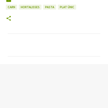
CARN
HORTALISSES
PASTA
PLAT ÚNIC
C
o
m
e
n
t
a
r
i
s