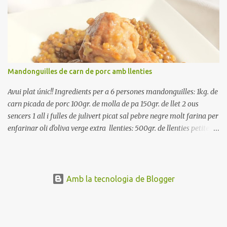
rodanxes. Una hora abans de portar a la taula, poseu els cigrons,
ben escorreguts, en un bol, amb la resta d'ingredients: les tomates,
el pebrot, la ceba, (escorreguda), les olives i la tonyina esmicolada.
Amaniu amb sal i oli... bon profit!!
Mandonguilles de carn de porc amb llenties
Avui plat únic!! Ingredients per a 6 persones mandonguilles: 1kg. de
carn picada de porc 100gr. de molla de pa 150gr. de llet 2 ous
sencers 1 all i fulles de julivert picat sal pebre negre molt farina per
enfarinar oli d'oliva verge extra llenties: 500gr. de llenties petites
(pardina) 2 cebes grosses 3 grans d'all 1/2 porro 150cc. de vi blanc
sec brou de verdures o bé aigua Preparació A les llenties pardina,
no els fa falta estar en remull; jo mai les hi poso, la cocció pot durar
entre 40 i 50 minuts. Poseu la carn picada en un bol i barregeu-la
Amb la tecnologia de Blogger
amb la molla estovada en la llet, amb l'all i julivert picats i els ous.
Salpebreu i amasseu be, fins que la carn quedi ben lligada. Deixeu
reposar 4 o 5 hores, en un bol tapat, a la nevera. Feu les
mandonguilles, enfarineu-les... i fregiu amb abundant oli calent,