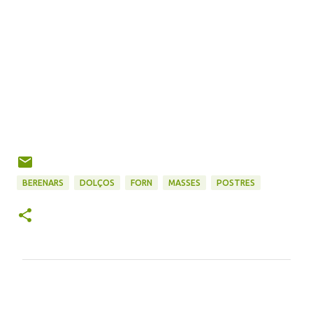
BERENARS
DOLÇOS
FORN
MASSES
POSTRES
C
o