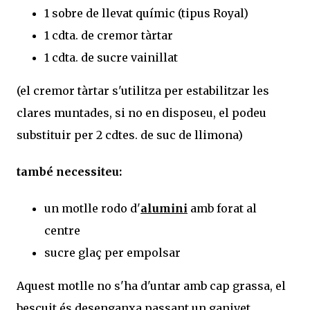
1 sobre de llevat químic (tipus Royal)
1 cdta. de cremor tàrtar
1 cdta. de sucre vainillat
(el cremor tàrtar s'utilitza per estabilitzar les
clares muntades, si no en disposeu, el podeu
substituir per 2 cdtes. de suc de llimona)
també necessiteu:
un motlle rodo d'
alumini
amb forat al
centre
sucre glaç per empolsar
Aquest motlle no s'ha d'untar amb cap grassa, el
bescuit és desenganxa passant un ganivet.