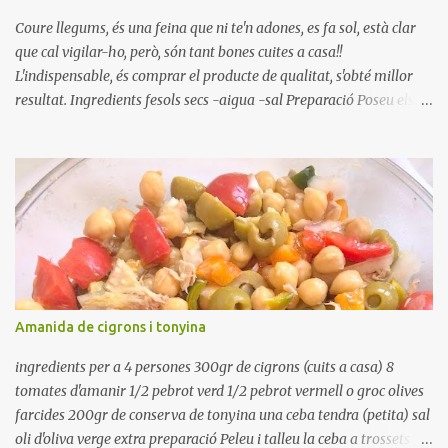
Coure llegums, és una feina que ni te'n adones, es fa sol, està clar
que cal vigilar-ho, però, són tant bones cuites a casa!!
L'indispensable, és comprar el producte de qualitat, s'obté millor
resultat. Ingredients fesols secs -aigua -sal Preparació Poseu els
fesols a remullar en abundant aigua amb sal, durant 24 hores.
Passades les 24 hores, poseu-les en una olla amb aigua freda,
quan arrenca el bull, canvieu l'aigua bullint, per aigua freda,
repetiu dues o tres vegades, abaixeu el foc i atureu la ebullició, dues
o tres vegades afegint aigua freda, han de coure a foc baix, quasi
be, sense bullir i sempre sempre, amb l'olla tapada, entre 1 hora i 1
hora i mitja. Saleu 10 minuts abans de retirar del foc. Heu de veure
vosaltres el moment en que ja estan cuites. Anotacions Deixeu
refredar en la mateixa olla. El caldo de coure els fesols, es pot
Amanida de cigrons i tonyina
utilitzar per una crema o sopa. Ingredientes judias -agua -sal
Preparación Ponga las judías a r...
ingredients per a 4 persones 300gr de cigrons (cuits a casa) 8
tomates d'amanir 1/2 pebrot verd 1/2 pebrot vermell o groc olives
farcides 200gr de conserva de tonyina una ceba tendra (petita) sal
oli d'oliva verge extra preparació Peleu i talleu la ceba a trossets i