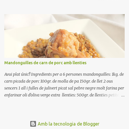
poseu-la, en un bol, coberta d'aigua freda. Tapeu amb paper film i
reserveu a la nevera. Renteu els pebrots i talleu-los a trossets.
Renteu les tomates i talleu-les a octaus. Talleu les olives a
rodanxes. Una hora abans de portar a la taula, poseu els cigrons,
ben escorreguts, en un bol, amb la resta d'ingredients: les tomates,
el pebrot, la ceba, (escorreguda), les olives i la tonyina esmicolada.
Amaniu amb sal i oli... bon profit!!
Mandonguilles de carn de porc amb llenties
Avui plat únic!! Ingredients per a 6 persones mandonguilles: 1kg. de
carn picada de porc 100gr. de molla de pa 150gr. de llet 2 ous
sencers 1 all i fulles de julivert picat sal pebre negre molt farina per
enfarinar oli d'oliva verge extra llenties: 500gr. de llenties petites
(pardina) 2 cebes grosses 3 grans d'all 1/2 porro 150cc. de vi blanc
sec brou de verdures o bé aigua Preparació A les llenties pardina,
no els fa falta estar en remull; jo mai les hi poso, la cocció pot durar
entre 40 i 50 minuts. Poseu la carn picada en un bol i barregeu-la
Amb la tecnologia de Blogger