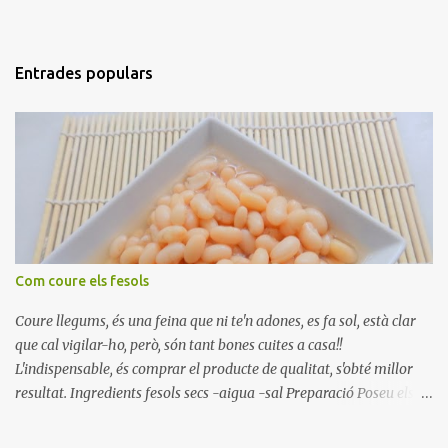
Entrades populars
Com coure els fesols
Coure llegums, és una feina que ni te'n adones, es fa sol, està clar
que cal vigilar-ho, però, són tant bones cuites a casa!!
L'indispensable, és comprar el producte de qualitat, s'obté millor
resultat. Ingredients fesols secs -aigua -sal Preparació Poseu els
fesols a remullar en abundant aigua amb sal, durant 24 hores.
Passades les 24 hores, poseu-les en una olla amb aigua freda,