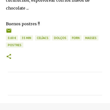
cucuruchos, espolvorear con los fideos de
chocolate ...
Buenos postres !!
0.60 €
35 MIN
CELÍACS
DOLÇOS
FORN
MASSES
POSTRES
C
o
m
e
n