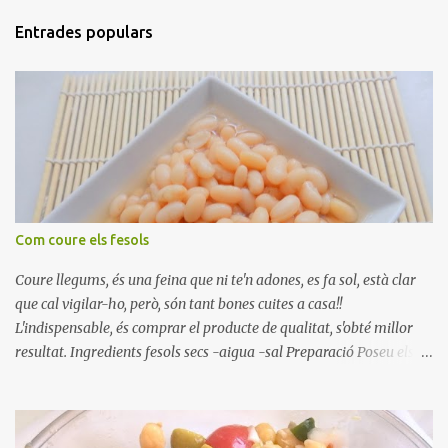
Entrades populars
Com coure els fesols
Coure llegums, és una feina que ni te'n adones, es fa sol, està clar
que cal vigilar-ho, però, són tant bones cuites a casa!!
L'indispensable, és comprar el producte de qualitat, s'obté millor
resultat. Ingredients fesols secs -aigua -sal Preparació Poseu els
fesols a remullar en abundant aigua amb sal, durant 24 hores.
Passades les 24 hores, poseu-les en una olla amb aigua freda,
quan arrenca el bull, canvieu l'aigua bullint, per aigua freda,