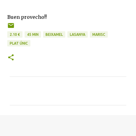
Buen provecho!!
2.10 €
45 MIN
BEIXAMEL
LASANYA
MARISC
PLAT ÚNIC
C
o
m
e
n
t