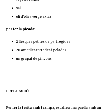
sal
oli d'oliva verge extra
per fer la picada:
2 llesques petites de pa, fregides
20 ametlles torrades i pelades
un grapat de pinyons
PREPARACIÓ
Per
fer la truita amb trampa
, escalfeu una paella amb un