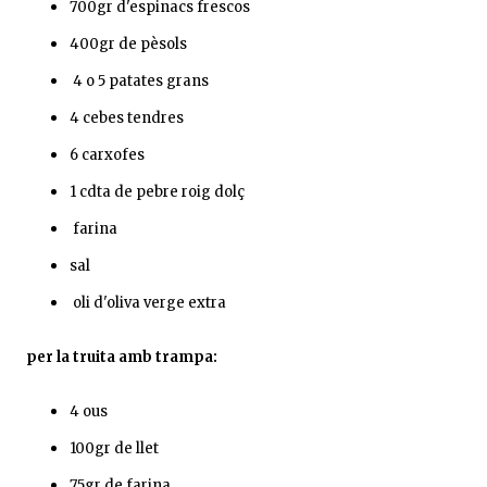
700gr d'espinacs frescos
400gr de pèsols
4 o 5 patates grans
4 cebes tendres
6 carxofes
1 cdta de pebre roig dolç
farina
sal
oli d'oliva verge extra
per la truita amb trampa:
4 ous
100gr de llet
75gr de farina