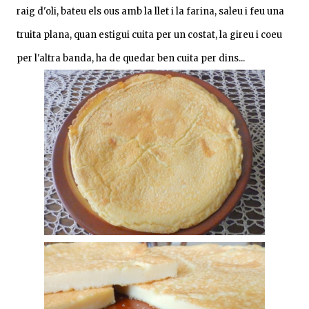
raig d'oli, bateu els ous amb la llet i la farina, saleu i feu una
truita plana, quan estigui cuita per un costat, la gireu i coeu
per l'altra banda, ha de quedar ben cuita per dins...