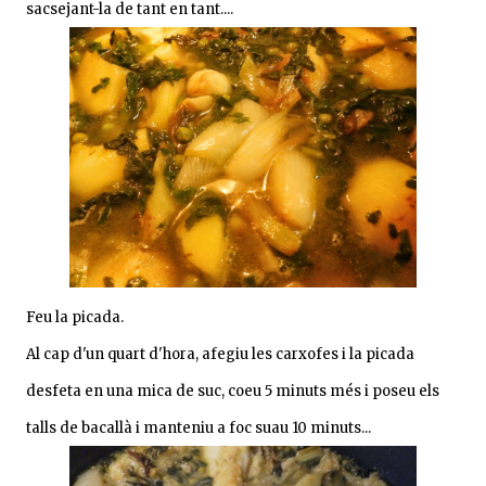
sacsejant-la de tant en tant....
Feu la picada.
Al cap d'un quart d'hora, afegiu les carxofes i la picada
desfeta en una mica de suc, coeu 5 minuts més i poseu els
talls de bacallà i manteniu a foc suau 10 minuts...