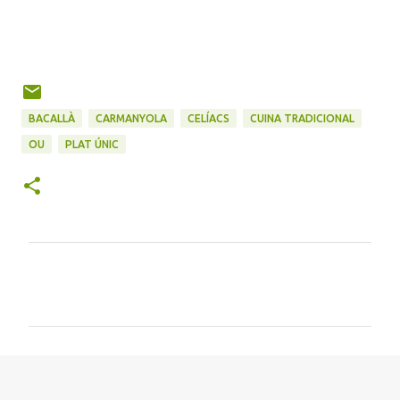
BACALLÀ
CARMANYOLA
CELÍACS
CUINA TRADICIONAL
OU
PLAT ÚNIC
C
o
m
e
n
t