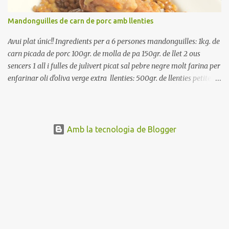
Mandonguilles de carn de porc amb llenties
Avui plat únic!! Ingredients per a 6 persones mandonguilles: 1kg. de
carn picada de porc 100gr. de molla de pa 150gr. de llet 2 ous
sencers 1 all i fulles de julivert picat sal pebre negre molt farina per
enfarinar oli d'oliva verge extra llenties: 500gr. de llenties petites
(pardina) 2 cebes grosses 3 grans d'all 1/2 porro 150cc. de vi blanc
sec brou de verdures o bé aigua Preparació A les llenties pardina,
no els fa falta estar en remull; jo mai les hi poso, la cocció pot durar
entre 40 i 50 minuts. Poseu la carn picada en un bol i barregeu-la
Amb la tecnologia de Blogger
amb la molla estovada en la llet, amb l'all i julivert picats i els ous.
Salpebreu i amasseu be, fins que la carn quedi ben lligada. Deixeu
reposar 4 o 5 hores, en un bol tapat, a la nevera. Feu les
mandonguilles, enfarineu-les... i fregiu amb abundant oli calent,
deixant-les ben daurades. Un cop fregides, poseu-les damunt de
paper de cuina, per absorbir l'excés d'oli... En...