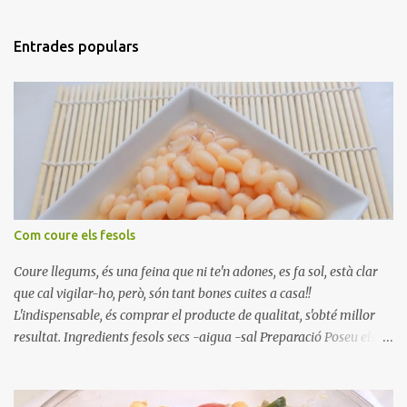
Entrades populars
Com coure els fesols
Coure llegums, és una feina que ni te'n adones, es fa sol, està clar
que cal vigilar-ho, però, són tant bones cuites a casa!!
L'indispensable, és comprar el producte de qualitat, s'obté millor
resultat. Ingredients fesols secs -aigua -sal Preparació Poseu els
fesols a remullar en abundant aigua amb sal, durant 24 hores.
Passades les 24 hores, poseu-les en una olla amb aigua freda,
quan arrenca el bull, canvieu l'aigua bullint, per aigua freda,