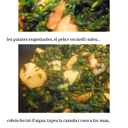
les patates esqueixades, el pebre vermell i saleu...
cobriu-ho tot d'aigua, tapeu la cassola i coeu a foc suau,