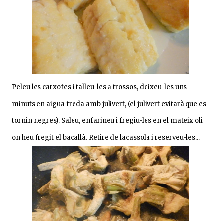
Peleu les carxofes i talleu-les a trossos, deixeu-les uns
minuts en aigua freda amb julivert, (el julivert evitarà que es
tornin negres). Saleu, enfarineu i fregiu-les en el mateix oli
on heu fregit el bacallà. Retire de lacassola i reserveu-les...