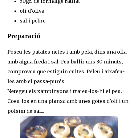
50gr. de formatge ratllat
oli d'oliva
sal i pebre
Preparació
Poseu les patates netes i amb pela, dins una olla
amb aigua freda i sal. Feu bullir uns 30 minuts,
comproveu que estiguin cuites. Peleu i aixafeu-
les amb el passa-purés.
Netegeu els xampinyons i traieu-los-hi el peu.
Coeu-los en una planxa amb unes gotes d'oli i un
polsim de sal...