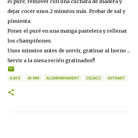
el puré, remover con una cuchara de madera y
dejar cocer unos 2 minutos más. Probar de sal y
pimienta.
Poner el puré en una manga pastelera y rellenar
los champiñones.
Unos minutos antes de servir, gratinar al horno ...
Servir a la mesa recién gratinados!!
0.80 €
40 MIN
ACOMPANYAMENT
CELÍACS
ENTRANT
C
o