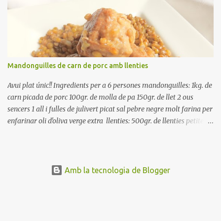
rodanxes. Una hora abans de portar a la taula, poseu els cigrons,
ben escorreguts, en un bol, amb la resta d'ingredients: les tomates,
el pebrot, la ceba, (escorreguda), les olives i la tonyina esmicolada.
Amaniu amb sal i oli... bon profit!!
Mandonguilles de carn de porc amb llenties
Avui plat únic!! Ingredients per a 6 persones mandonguilles: 1kg. de
carn picada de porc 100gr. de molla de pa 150gr. de llet 2 ous
sencers 1 all i fulles de julivert picat sal pebre negre molt farina per
enfarinar oli d'oliva verge extra llenties: 500gr. de llenties petites
(pardina) 2 cebes grosses 3 grans d'all 1/2 porro 150cc. de vi blanc
sec brou de verdures o bé aigua Preparació A les llenties pardina,
no els fa falta estar en remull; jo mai les hi poso, la cocció pot durar
entre 40 i 50 minuts. Poseu la carn picada en un bol i barregeu-la
Amb la tecnologia de Blogger
amb la molla estovada en la llet, amb l'all i julivert picats i els ous.
Salpebreu i amasseu be, fins que la carn quedi ben lligada. Deixeu
reposar 4 o 5 hores, en un bol tapat, a la nevera. Feu les
mandonguilles, enfarineu-les... i fregiu amb abundant oli calent,