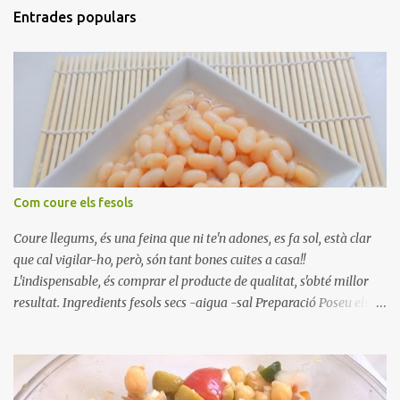
Entrades populars
Com coure els fesols
Coure llegums, és una feina que ni te'n adones, es fa sol, està clar
que cal vigilar-ho, però, són tant bones cuites a casa!!
L'indispensable, és comprar el producte de qualitat, s'obté millor
resultat. Ingredients fesols secs -aigua -sal Preparació Poseu els
fesols a remullar en abundant aigua amb sal, durant 24 hores.
Passades les 24 hores, poseu-les en una olla amb aigua freda,
quan arrenca el bull, canvieu l'aigua bullint, per aigua freda,
repetiu dues o tres vegades, abaixeu el foc i atureu la ebullició, dues