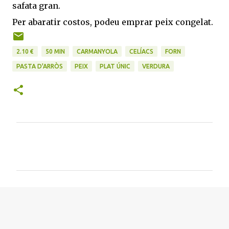
safata gran.
Per abaratir costos, podeu emprar peix congelat.
2.10 €
50 MIN
CARMANYOLA
CELÍACS
FORN
PASTA D'ARRÒS
PEIX
PLAT ÚNIC
VERDURA
C
o
m
e
n
t
a