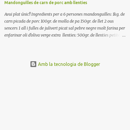
Mandonguilles de carn de porc amb llenties
Avui plat únic!! Ingredients per a 6 persones mandonguilles: 1kg. de
carn picada de porc 100gr. de molla de pa 150gr. de llet 2 ous
sencers 1 all i fulles de julivert picat sal pebre negre molt farina per
enfarinar oli d'oliva verge extra llenties: 500gr. de llenties petites
(pardina) 2 cebes grosses 3 grans d'all 1/2 porro 150cc. de vi blanc
sec brou de verdures o bé aigua Preparació A les llenties pardina,
no els fa falta estar en remull; jo mai les hi poso, la cocció pot durar
entre 40 i 50 minuts. Poseu la carn picada en un bol i barregeu-la
Amb la tecnologia de Blogger
amb la molla estovada en la llet, amb l'all i julivert picats i els ous.
Salpebreu i amasseu be, fins que la carn quedi ben lligada. Deixeu
reposar 4 o 5 hores, en un bol tapat, a la nevera. Feu les
mandonguilles, enfarineu-les... i fregiu amb abundant oli calent,
deixant-les ben daurades. Un cop fregides, poseu-les damunt de
paper de cuina, per absorbir l'excés d'oli... En...