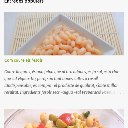
Entrades populars
Com coure els fesols
Coure llegums, és una feina que ni te'n adones, es fa sol, està clar
que cal vigilar-ho, però, són tant bones cuites a casa!!
L'indispensable, és comprar el producte de qualitat, s'obté millor
resultat. Ingredients fesols secs -aigua -sal Preparació Poseu els
fesols a remullar en abundant aigua amb sal, durant 24 hores.
Passades les 24 hores, poseu-les en una olla amb aigua freda,
quan arrenca el bull, canvieu l'aigua bullint, per aigua freda,
repetiu dues o tres vegades, abaixeu el foc i atureu la ebullició, dues
o tres vegades afegint aigua freda, han de coure a foc baix, quasi