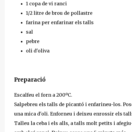
1 copa de vi ranci
1/2 litre de brou de pollastre
farina per enfarinar els talls
sal
pebre
oli d'oliva
Preparació
Escalfeu el forn a 200ºC.
Salpebreu els talls de picantó i enfarineu-los. Po
una mica d'oli. Enforneu i deixeu enrossir els tall
Talleu la ceba i els alls, a talls molt petits i afeg