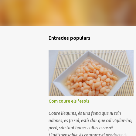
Entrades populars
Com coure els fesols
Coure llegums, és una feina que ni te'n
adones, es fa sol, està clar que cal vigilar-ho,
però, són tant bones cuites a casa!!
L'indispensable, és comprar el producte de