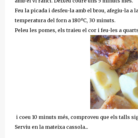
amb el vi ranci. Deixeu coure uns 5 minuts més.
Feu la picada i desfeu-la amb el brou, afegiu-la a l
temperatura del forn a 180ºC, 30 minuts.
Peleu les pomes, els traieu el cor i feu-les a quarts
i coeu 10 minuts més, comproveu que els talls sigu
Serviu en la mateixa cassola...