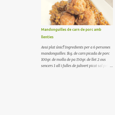
Renteu els pebrots i talleu-los a trossets.
Renteu les tomates i talleu-les a octaus.
Talleu les olives a rodanxes. Una hora abans
de portar a la taula, poseu els cigrons, ben
escorreguts, en un bol, amb la resta
Mandonguilles de carn de porc amb
d'ingredients: les tomates, el pebrot, la ceba,
llenties
(escorreguda), les olives i la tonyina
esmicolada. Amaniu amb sal i oli... bon
Avui plat únic!! Ingredients per a 6 persones
profit!!
mandonguilles: 1kg. de carn picada de porc
100gr. de molla de pa 150gr. de llet 2 ous
sencers 1 all i fulles de julivert picat sal pebre
negre molt farina per enfarinar oli d'oliva
verge extra llenties: 500gr. de llenties petites
(pardina) 2 cebes grosses 3 grans d'all 1/2
porro 150cc. de vi blanc sec brou de verdures
o bé aigua Preparació A les llenties pardina,
no els fa falta estar en remull; jo mai les hi
poso, la cocció pot durar entre 40 i 50