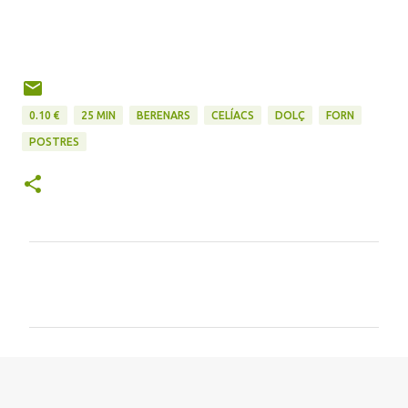
0.10 €
25 MIN
BERENARS
CELÍACS
DOLÇ
FORN
POSTRES
C
o
m
e
n
t