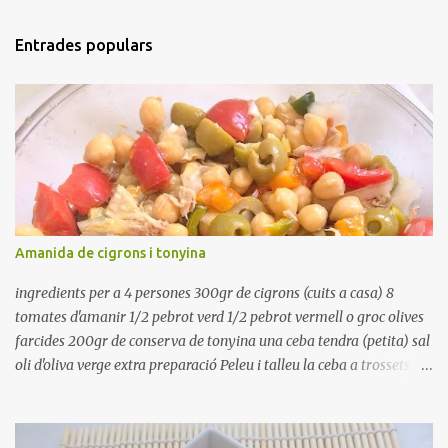
Entrades populars
Amanida de cigrons i tonyina
ingredients per a 4 persones 300gr de cigrons (cuits a casa) 8
tomates d'amanir 1/2 pebrot verd 1/2 pebrot vermell o groc olives
farcides 200gr de conserva de tonyina una ceba tendra (petita) sal
oli d'oliva verge extra preparació Peleu i talleu la ceba a trossets i
poseu-la, en un bol, coberta d'aigua freda. Tapeu amb paper film i
reserveu a la nevera. Renteu els pebrots i talleu-los a trossets.
Renteu les tomates i talleu-les a octaus. Talleu les olives a