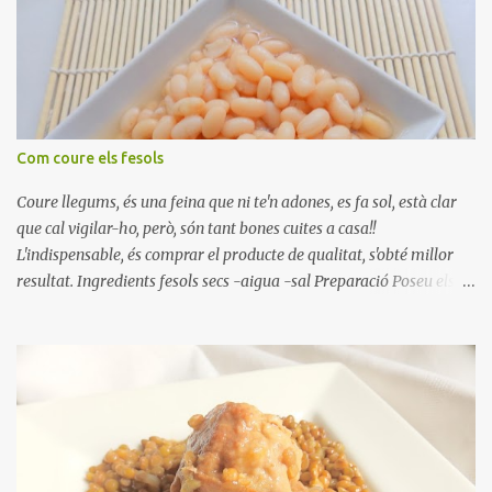
rodanxes. Una hora abans de portar a la taula, poseu els cigrons,
ben escorreguts, en un bol, amb la resta d'ingredients: les tomates,
el pebrot, la ceba, (escorreguda), les olives i la tonyina esmicolada.
Amaniu amb sal i oli... bon profit!!
Com coure els fesols
Coure llegums, és una feina que ni te'n adones, es fa sol, està clar
que cal vigilar-ho, però, són tant bones cuites a casa!!
L'indispensable, és comprar el producte de qualitat, s'obté millor
resultat. Ingredients fesols secs -aigua -sal Preparació Poseu els
fesols a remullar en abundant aigua amb sal, durant 24 hores.
Passades les 24 hores, poseu-les en una olla amb aigua freda,
quan arrenca el bull, canvieu l'aigua bullint, per aigua freda,
repetiu dues o tres vegades, abaixeu el foc i atureu la ebullició, dues
o tres vegades afegint aigua freda, han de coure a foc baix, quasi
be, sense bullir i sempre sempre, amb l'olla tapada, entre 1 hora i 1
hora i mitja. Saleu 10 minuts abans de retirar del foc. Heu de veure
vosaltres el moment en que ja estan cuites. Anotacions Deixeu