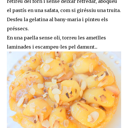
retireu del forn i sense deixar refredar, aboqueu
el pastís en una safata, com si giréssiu una truita.
Desfeu la gelatina al bany-maria i pinteu els
préssecs.
En una paella sense oli, torreu les ametlles
laminades i escampeu-les pel damunt...