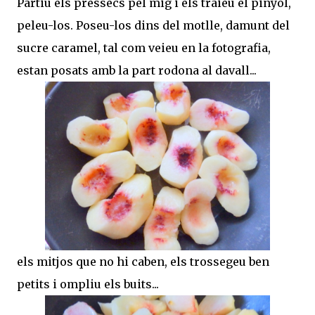
Partiu els préssecs pel mig i els traieu el pinyol,
peleu-los. Poseu-los dins del motlle, damunt del
sucre caramel, tal com veieu en la fotografia,
estan posats amb la part rodona al davall...
els mitjos que no hi caben, els trossegeu ben
petits i ompliu els buits...