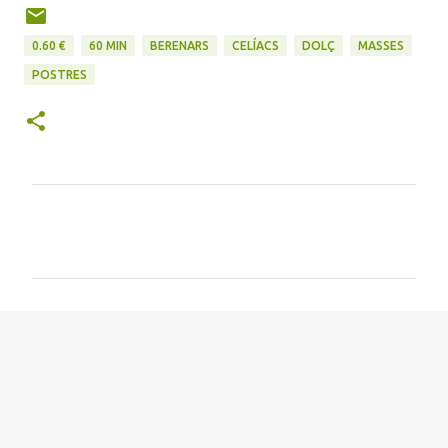
0.60 €
60 MIN
BERENARS
CELÍACS
DOLÇ
MASSES
POSTRES
C
o
m
e
n
t
a
r
i