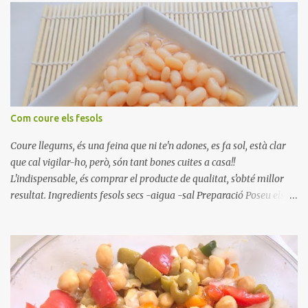
Com coure els fesols
Coure llegums, és una feina que ni te'n adones, es fa sol, està clar
que cal vigilar-ho, però, són tant bones cuites a casa!!
L'indispensable, és comprar el producte de qualitat, s'obté millor
resultat. Ingredients fesols secs -aigua -sal Preparació Poseu els
fesols a remullar en abundant aigua amb sal, durant 24 hores.
Passades les 24 hores, poseu-les en una olla amb aigua freda,
quan arrenca el bull, canvieu l'aigua bullint, per aigua freda,
repetiu dues o tres vegades, abaixeu el foc i atureu la ebullició, dues
o tres vegades afegint aigua freda, han de coure a foc baix, quasi
be, sense bullir i sempre sempre, amb l'olla tapada, entre 1 hora i 1