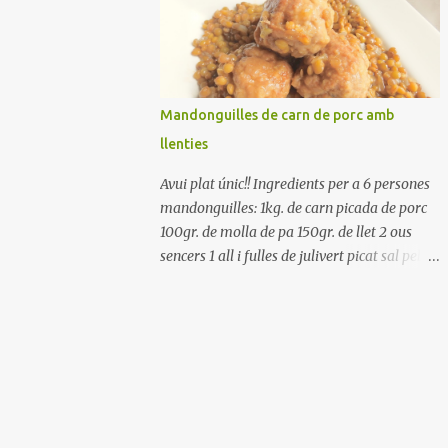
Renteu els pebrots i talleu-los a trossets.
Renteu les tomates i talleu-les a octaus.
Talleu les olives a rodanxes. Una hora abans
de portar a la taula, poseu els cigrons, ben
escorreguts, en un bol, amb la resta
Mandonguilles de carn de porc amb
d'ingredients: les tomates, el pebrot, la ceba,
llenties
(escorreguda), les olives i la tonyina
esmicolada. Amaniu amb sal i oli... bon
Avui plat únic!! Ingredients per a 6 persones
profit!!
mandonguilles: 1kg. de carn picada de porc
100gr. de molla de pa 150gr. de llet 2 ous
sencers 1 all i fulles de julivert picat sal pebre
negre molt farina per enfarinar oli d'oliva
verge extra llenties: 500gr. de llenties petites
(pardina) 2 cebes grosses 3 grans d'all 1/2
porro 150cc. de vi blanc sec brou de verdures
o bé aigua Preparació A les llenties pardina,
no els fa falta estar en remull; jo mai les hi
poso, la cocció pot durar entre 40 i 50