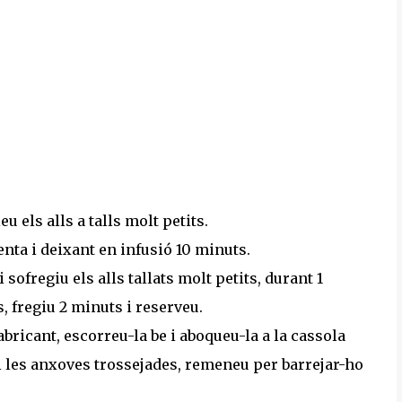
u els alls a talls molt petits.
nta i deixant en infusió 10 minuts.
sofregiu els alls tallats molt petits, durant 1
, fregiu 2 minuts i reserveu.
abricant, escorreu-la be i aboqueu-la a la cassola
 i les anxoves trossejades, remeneu per barrejar-ho