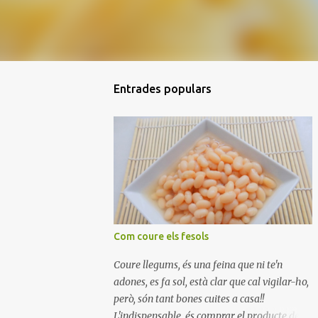
Entrades populars
Com coure els fesols
Coure llegums, és una feina que ni te'n
adones, es fa sol, està clar que cal vigilar-ho,
però, són tant bones cuites a casa!!
L'indispensable, és comprar el producte de