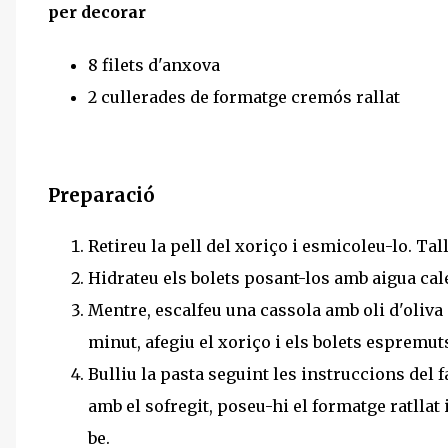
per decorar
8 filets d'anxova
2 cullerades de formatge cremós rallat
Preparació
Retireu la pell del xoriço i esmicoleu-lo. Talle
Hidrateu els bolets posant-los amb aigua cale
Mentre, escalfeu una cassola amb oli d'oliva i 
minut, afegiu el xoriço i els bolets espremuts
Bulliu la pasta seguint les instruccions del f
amb el sofregit, poseu-hi el formatge ratllat
be.