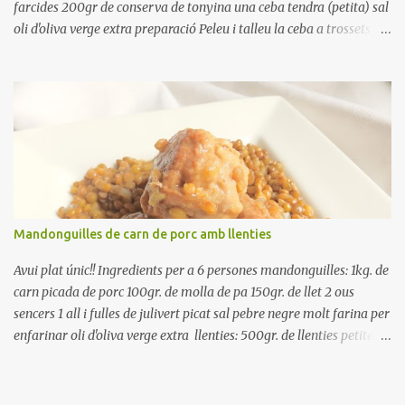
farcides 200gr de conserva de tonyina una ceba tendra (petita) sal
oli d'oliva verge extra preparació Peleu i talleu la ceba a trossets i
poseu-la, en un bol, coberta d'aigua freda. Tapeu amb paper film i
reserveu a la nevera. Renteu els pebrots i talleu-los a trossets.
Renteu les tomates i talleu-les a octaus. Talleu les olives a
rodanxes. Una hora abans de portar a la taula, poseu els cigrons,
ben escorreguts, en un bol, amb la resta d'ingredients: les tomates,
el pebrot, la ceba, (escorreguda), les olives i la tonyina esmicolada.
Amaniu amb sal i oli... bon profit!!
Mandonguilles de carn de porc amb llenties
Avui plat únic!! Ingredients per a 6 persones mandonguilles: 1kg. de
carn picada de porc 100gr. de molla de pa 150gr. de llet 2 ous
sencers 1 all i fulles de julivert picat sal pebre negre molt farina per
enfarinar oli d'oliva verge extra llenties: 500gr. de llenties petites
(pardina) 2 cebes grosses 3 grans d'all 1/2 porro 150cc. de vi blanc
sec brou de verdures o bé aigua Preparació A les llenties pardina,
no els fa falta estar en remull; jo mai les hi poso, la cocció pot durar