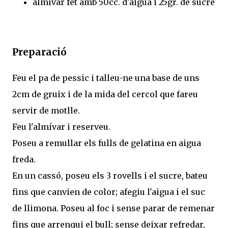
almívar fet amb 50cc. d'aigua i 25gr. de sucre
Preparació
Feu el pa de pessic i talleu-ne una base de uns
2cm de gruix i de la mida del cercol que fareu
servir de motlle.
Feu l'almívar i reserveu.
Poseu a remullar els fulls de gelatina en aigua
freda.
En un cassó, poseu els 3 rovells i el sucre, bateu
fins que canvien de color; afegiu l'aigua i el suc
de llimona. Poseu al foc i sense parar de remenar
fins que arrenqui el bull; sense deixar refredar,