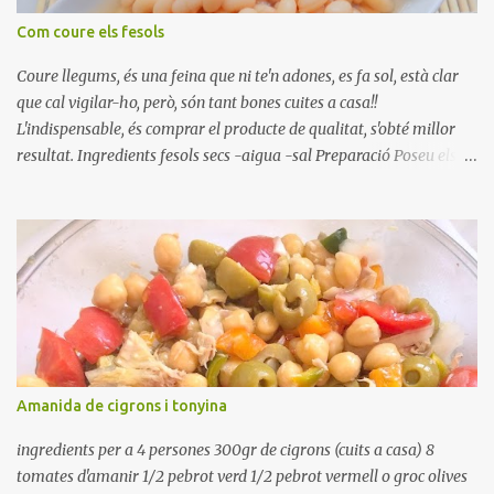
Com coure els fesols
Coure llegums, és una feina que ni te'n adones, es fa sol, està clar
que cal vigilar-ho, però, són tant bones cuites a casa!!
L'indispensable, és comprar el producte de qualitat, s'obté millor
resultat. Ingredients fesols secs -aigua -sal Preparació Poseu els
fesols a remullar en abundant aigua amb sal, durant 24 hores.
Passades les 24 hores, poseu-les en una olla amb aigua freda,
quan arrenca el bull, canvieu l'aigua bullint, per aigua freda,
repetiu dues o tres vegades, abaixeu el foc i atureu la ebullició, dues
o tres vegades afegint aigua freda, han de coure a foc baix, quasi
be, sense bullir i sempre sempre, amb l'olla tapada, entre 1 hora i 1
hora i mitja. Saleu 10 minuts abans de retirar del foc. Heu de veure
vosaltres el moment en que ja estan cuites. Anotacions Deixeu
refredar en la mateixa olla. El caldo de coure els fesols, es pot
Amanida de cigrons i tonyina
utilitzar per una crema o sopa. Ingredientes judias -agua -sal
Preparación Ponga las judías a r...
ingredients per a 4 persones 300gr de cigrons (cuits a casa) 8
tomates d'amanir 1/2 pebrot verd 1/2 pebrot vermell o groc olives