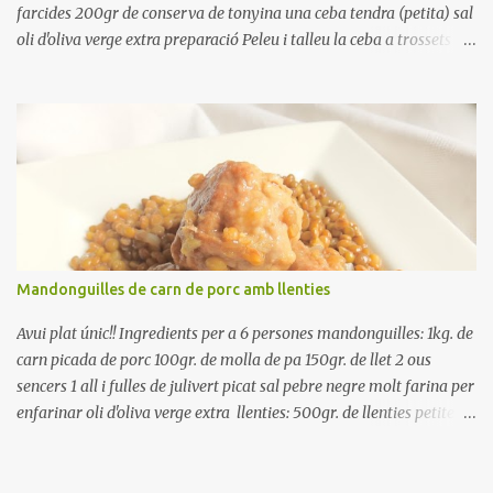
farcides 200gr de conserva de tonyina una ceba tendra (petita) sal
oli d'oliva verge extra preparació Peleu i talleu la ceba a trossets i
poseu-la, en un bol, coberta d'aigua freda. Tapeu amb paper film i
reserveu a la nevera. Renteu els pebrots i talleu-los a trossets.
Renteu les tomates i talleu-les a octaus. Talleu les olives a
rodanxes. Una hora abans de portar a la taula, poseu els cigrons,
ben escorreguts, en un bol, amb la resta d'ingredients: les tomates,
el pebrot, la ceba, (escorreguda), les olives i la tonyina esmicolada.
Amaniu amb sal i oli... bon profit!!
Mandonguilles de carn de porc amb llenties
Avui plat únic!! Ingredients per a 6 persones mandonguilles: 1kg. de
carn picada de porc 100gr. de molla de pa 150gr. de llet 2 ous
sencers 1 all i fulles de julivert picat sal pebre negre molt farina per
enfarinar oli d'oliva verge extra llenties: 500gr. de llenties petites
(pardina) 2 cebes grosses 3 grans d'all 1/2 porro 150cc. de vi blanc
sec brou de verdures o bé aigua Preparació A les llenties pardina,
no els fa falta estar en remull; jo mai les hi poso, la cocció pot durar