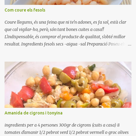
Com coure els fesols
Coure llegums, és una feina que ni te'n adones, es fa sol, està clar
que cal vigilar-ho, però, són tant bones cuites a casa!!
L'indispensable, és comprar el producte de qualitat, s'obté millor
resultat. Ingredients fesols secs -aigua -sal Preparació Poseu els
fesols a remullar en abundant aigua amb sal, durant 24 hores.
Passades les 24 hores, poseu-les en una olla amb aigua freda,
quan arrenca el bull, canvieu l'aigua bullint, per aigua freda,
repetiu dues o tres vegades, abaixeu el foc i atureu la ebullició, dues
o tres vegades afegint aigua freda, han de coure a foc baix, quasi
be, sense bullir i sempre sempre, amb l'olla tapada, entre 1 hora i 1
hora i mitja. Saleu 10 minuts abans de retirar del foc. Heu de veure
vosaltres el moment en que ja estan cuites. Anotacions Deixeu
refredar en la mateixa olla. El caldo de coure els fesols, es pot
Amanida de cigrons i tonyina
utilitzar per una crema o sopa. Ingredientes judias -agua -sal
Preparación Ponga las judías a r...
ingredients per a 4 persones 300gr de cigrons (cuits a casa) 8
tomates d'amanir 1/2 pebrot verd 1/2 pebrot vermell o groc olives