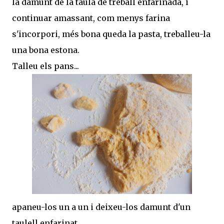
la damunt de la taula de treball enfarinada, i
continuar amassant, com menys farina
s'incorpori, més bona queda la pasta, treballeu-la
una bona estona.
Talleu els pans...
apaneu-los un a un i deixeu-los damunt d'un
taulell enfarinat...