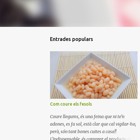
Entrades populars
Com coure els fesols
Coure llegums, és una feina que ni te'n
adones, es fa sol, està clar que cal vigilar-ho,
però, són tant bones cuites a casa!!
L'indispensable, és comprar el producte de