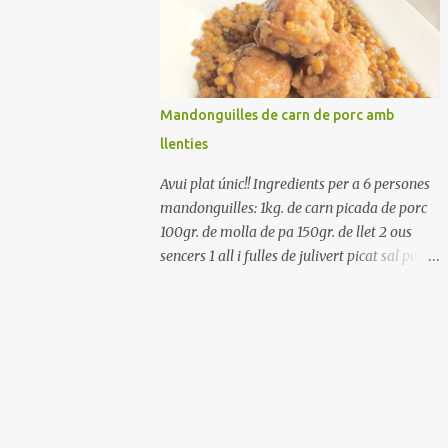
Renteu els pebrots i talleu-los a trossets.
Renteu les tomates i talleu-les a octaus.
Talleu les olives a rodanxes. Una hora abans
de portar a la taula, poseu els cigrons, ben
escorreguts, en un bol, amb la resta
Mandonguilles de carn de porc amb
d'ingredients: les tomates, el pebrot, la ceba,
llenties
(escorreguda), les olives i la tonyina
esmicolada. Amaniu amb sal i oli... bon
Avui plat únic!! Ingredients per a 6 persones
profit!!
mandonguilles: 1kg. de carn picada de porc
100gr. de molla de pa 150gr. de llet 2 ous
sencers 1 all i fulles de julivert picat sal pebre
negre molt farina per enfarinar oli d'oliva
verge extra llenties: 500gr. de llenties petites
(pardina) 2 cebes grosses 3 grans d'all 1/2
porro 150cc. de vi blanc sec brou de verdures
o bé aigua Preparació A les llenties pardina,
no els fa falta estar en remull; jo mai les hi
poso, la cocció pot durar entre 40 i 50