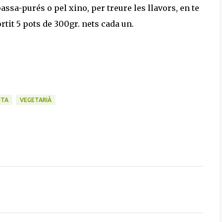
assa-purés o pel xino, per treure les llavors, en te
rtit 5 pots de 300gr. nets cada un.
ITA
VEGETARIÀ