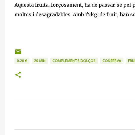
Aquesta fruita, forçosament, ha de passar-se pel p
moltes i desagradables. Amb 1'5kg. de fruit, han so
0.20 €
20 MIN
COMPLEMENTS DOLÇOS
CONSERVA
FRU
C
o
m