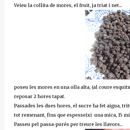
Veieu la collita de mores, el fruit, ja triat i net...
poseu les mores en una olla alta, (al coure esquitx
reposar 2 hores tapat.
Passades les dues hores, el sucre ha fet aigua, tri
tot remenant, fins que espesseixi una mica, 15 
Passeu pel passa-purés per treure les llavors...