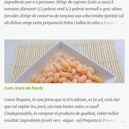
ingredients per a 4 persones 300gr de cigrons (cuits a casa) 8
tomates d'amanir 1/2 pebrot verd 1/2 pebrot vermell o groc olives
farcides 200gr de conserva de tonyina una ceba tendra (petita) sal
oli d'oliva verge extra preparació Peleu i talleu la ceba a trossets i
poseu-la, en un bol, coberta d'aigua freda. Tapeu amb paper film i
reserveu a la nevera. Renteu els pebrots i talleu-los a trossets.
Renteu les tomates i talleu-les a octaus. Talleu les olives a
rodanxes. Una hora abans de portar a la taula, poseu els cigrons,
ben escorreguts, en un bol, amb la resta d'ingredients: les tomates,
el pebrot, la ceba, (escorreguda), les olives i la tonyina esmicolada.
Amaniu amb sal i oli... bon profit!!
Com coure els fesols
Coure llegums, és una feina que ni te'n adones, es fa sol, està clar
que cal vigilar-ho, però, són tant bones cuites a casa!!
L'indispensable, és comprar el producte de qualitat, s'obté millor
resultat. Ingredients fesols secs -aigua -sal Preparació Poseu els
fesols a remullar en abundant aigua amb sal, durant 24 hores.