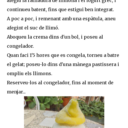
afegiu la ratlladura de llimona i el iogurt grec, i
continueu batent, fins que estigui ben integrat.
A poc a poc, i remenant amb una espàtula, aneu
afegint el suc de llimó.
Aboqueu la crema dins d'un bol, i poseu al
congelador.
Quan faci 1'5 hores que es congela, torneu a batre
el gelat; poseu-lo dins d'una mànega pastissera i
ompliu els llimons.
Reserveu-los al congelador, fins al moment de
menjar...