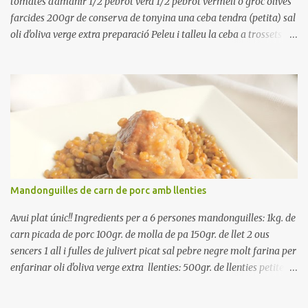
tomates d'amanir 1/2 pebrot verd 1/2 pebrot vermell o groc olives
farcides 200gr de conserva de tonyina una ceba tendra (petita) sal
oli d'oliva verge extra preparació Peleu i talleu la ceba a trossets i
poseu-la, en un bol, coberta d'aigua freda. Tapeu amb paper film i
reserveu a la nevera. Renteu els pebrots i talleu-los a trossets.
Renteu les tomates i talleu-les a octaus. Talleu les olives a
rodanxes. Una hora abans de portar a la taula, poseu els cigrons,
ben escorreguts, en un bol, amb la resta d'ingredients: les tomates,
el pebrot, la ceba, (escorreguda), les olives i la tonyina esmicolada.
Amaniu amb sal i oli... bon profit!!
Mandonguilles de carn de porc amb llenties
Avui plat únic!! Ingredients per a 6 persones mandonguilles: 1kg. de
carn picada de porc 100gr. de molla de pa 150gr. de llet 2 ous
sencers 1 all i fulles de julivert picat sal pebre negre molt farina per
enfarinar oli d'oliva verge extra llenties: 500gr. de llenties petites
(pardina) 2 cebes grosses 3 grans d'all 1/2 porro 150cc. de vi blanc
sec brou de verdures o bé aigua Preparació A les llenties pardina,