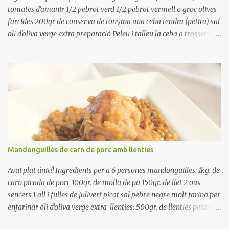
tomates d'amanir 1/2 pebrot verd 1/2 pebrot vermell o groc olives
farcides 200gr de conserva de tonyina una ceba tendra (petita) sal
oli d'oliva verge extra preparació Peleu i talleu la ceba a trossets i
poseu-la, en un bol, coberta d'aigua freda. Tapeu amb paper film i
reserveu a la nevera. Renteu els pebrots i talleu-los a trossets.
Renteu les tomates i talleu-les a octaus. Talleu les olives a
rodanxes. Una hora abans de portar a la taula, poseu els cigrons,
ben escorreguts, en un bol, amb la resta d'ingredients: les tomates,
el pebrot, la ceba, (escorreguda), les olives i la tonyina esmicolada.
Amaniu amb sal i oli... bon profit!!
Mandonguilles de carn de porc amb llenties
Avui plat únic!! Ingredients per a 6 persones mandonguilles: 1kg. de
carn picada de porc 100gr. de molla de pa 150gr. de llet 2 ous
sencers 1 all i fulles de julivert picat sal pebre negre molt farina per
enfarinar oli d'oliva verge extra llenties: 500gr. de llenties petites
(pardina) 2 cebes grosses 3 grans d'all 1/2 porro 150cc. de vi blanc