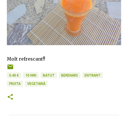
Molt refrescant!!
0.40 €
10 MIN
BATUT
BERENARS
ENTRANT
FRUITA
VEGETARIÀ
C