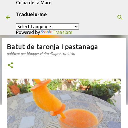
Cuina de la Mare
Salta al contingut principal
Tradueix-me
Powered by
Translate
Batut de taronja i pastanaga
publicat per
blogger
el dia
d’agost 04, 2014