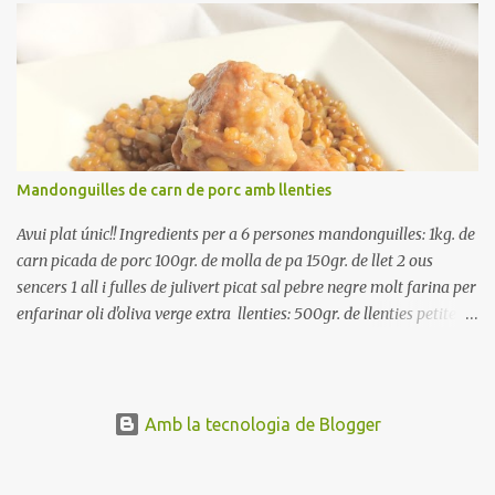
Renteu les tomates i talleu-les a octaus. Talleu les olives a
rodanxes. Una hora abans de portar a la taula, poseu els cigrons,
ben escorreguts, en un bol, amb la resta d'ingredients: les tomates,
el pebrot, la ceba, (escorreguda), les olives i la tonyina esmicolada.
Amaniu amb sal i oli... bon profit!!
Mandonguilles de carn de porc amb llenties
Avui plat únic!! Ingredients per a 6 persones mandonguilles: 1kg. de
carn picada de porc 100gr. de molla de pa 150gr. de llet 2 ous
sencers 1 all i fulles de julivert picat sal pebre negre molt farina per
enfarinar oli d'oliva verge extra llenties: 500gr. de llenties petites
(pardina) 2 cebes grosses 3 grans d'all 1/2 porro 150cc. de vi blanc
sec brou de verdures o bé aigua Preparació A les llenties pardina,
no els fa falta estar en remull; jo mai les hi poso, la cocció pot durar
entre 40 i 50 minuts. Poseu la carn picada en un bol i barregeu-la
Amb la tecnologia de Blogger
amb la molla estovada en la llet, amb l'all i julivert picats i els ous.
Salpebreu i amasseu be, fins que la carn quedi ben lligada. Deixeu