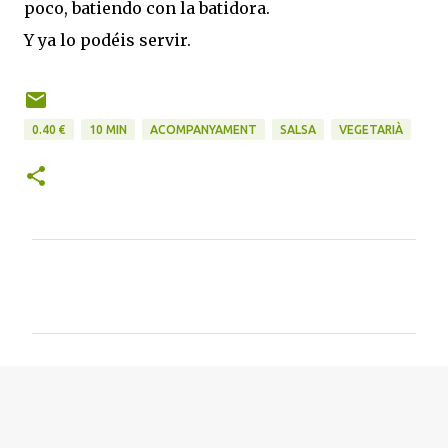
poco, batiendo con la batidora.
Y ya lo podéis servir.
0.40 €
10 MIN
ACOMPANYAMENT
SALSA
VEGETARIÀ
C
o
m
e
n
t
a