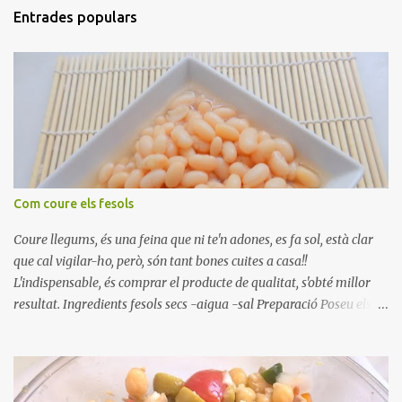
Entrades populars
Com coure els fesols
Coure llegums, és una feina que ni te'n adones, es fa sol, està clar
que cal vigilar-ho, però, són tant bones cuites a casa!!
L'indispensable, és comprar el producte de qualitat, s'obté millor
resultat. Ingredients fesols secs -aigua -sal Preparació Poseu els
fesols a remullar en abundant aigua amb sal, durant 24 hores.
Passades les 24 hores, poseu-les en una olla amb aigua freda,
quan arrenca el bull, canvieu l'aigua bullint, per aigua freda,
repetiu dues o tres vegades, abaixeu el foc i atureu la ebullició, dues