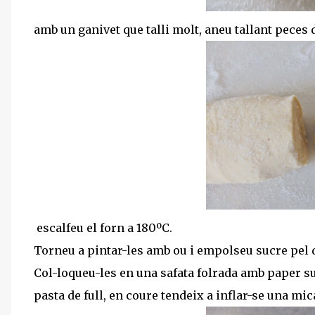
amb un ganivet que talli molt, aneu tallant peces d
escalfeu el forn a 180ºC.
Torneu a pintar-les amb ou i empolseu sucre pel
Col-loqueu-les en una safata folrada amb paper sul
pasta de full, en coure tendeix a inflar-se una mica