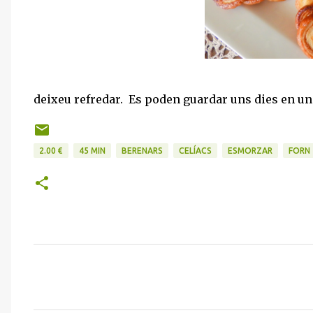
deixeu refredar. Es poden guardar uns dies en un
2.00 €
45 MIN
BERENARS
CELÍACS
ESMORZAR
FORN
C
o
m