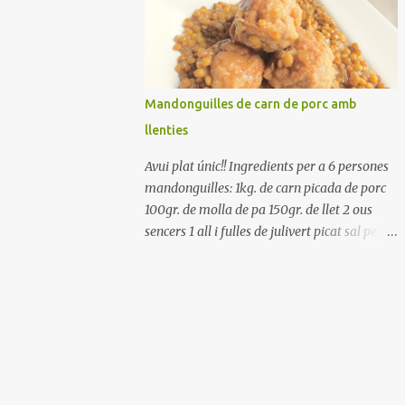
Renteu els pebrots i talleu-los a trossets.
Renteu les tomates i talleu-les a octaus.
Talleu les olives a rodanxes. Una hora abans
de portar a la taula, poseu els cigrons, ben
escorreguts, en un bol, amb la resta
Mandonguilles de carn de porc amb
d'ingredients: les tomates, el pebrot, la ceba,
llenties
(escorreguda), les olives i la tonyina
esmicolada. Amaniu amb sal i oli... bon
Avui plat únic!! Ingredients per a 6 persones
profit!!
mandonguilles: 1kg. de carn picada de porc
100gr. de molla de pa 150gr. de llet 2 ous
sencers 1 all i fulles de julivert picat sal pebre
negre molt farina per enfarinar oli d'oliva
verge extra llenties: 500gr. de llenties petites
(pardina) 2 cebes grosses 3 grans d'all 1/2
porro 150cc. de vi blanc sec brou de verdures
o bé aigua Preparació A les llenties pardina,
no els fa falta estar en remull; jo mai les hi
poso, la cocció pot durar entre 40 i 50