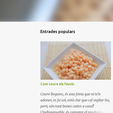
Entrades populars
Com coure els fesols
Coure llegums, és una feina que ni te'n
adones, es fa sol, està clar que cal vigilar-ho,
però, són tant bones cuites a casa!!
L'indispensable, és comprar el producte de