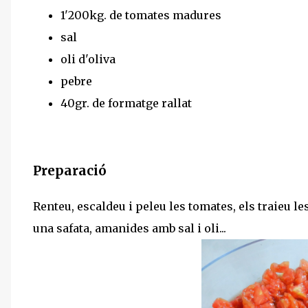
1'200kg. de tomates madures
sal
oli d'oliva
pebre
40gr. de formatge rallat
Preparació
Renteu, escaldeu i peleu les tomates, els traieu le
una safata, amanides amb sal i oli...