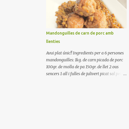
Renteu els pebrots i talleu-los a trossets.
Renteu les tomates i talleu-les a octaus.
Talleu les olives a rodanxes. Una hora abans
de portar a la taula, poseu els cigrons, ben
escorreguts, en un bol, amb la resta
Mandonguilles de carn de porc amb
d'ingredients: les tomates, el pebrot, la ceba,
llenties
(escorreguda), les olives i la tonyina
esmicolada. Amaniu amb sal i oli... bon
Avui plat únic!! Ingredients per a 6 persones
profit!!
mandonguilles: 1kg. de carn picada de porc
100gr. de molla de pa 150gr. de llet 2 ous
sencers 1 all i fulles de julivert picat sal pebre
negre molt farina per enfarinar oli d'oliva
verge extra llenties: 500gr. de llenties petites
(pardina) 2 cebes grosses 3 grans d'all 1/2
porro 150cc. de vi blanc sec brou de verdures
o bé aigua Preparació A les llenties pardina,
no els fa falta estar en remull; jo mai les hi
poso, la cocció pot durar entre 40 i 50