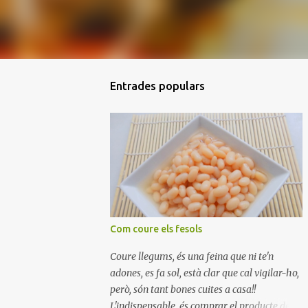
Entrades populars
Com coure els fesols
Coure llegums, és una feina que ni te'n
adones, es fa sol, està clar que cal vigilar-ho,
però, són tant bones cuites a casa!!
L'indispensable, és comprar el producte de