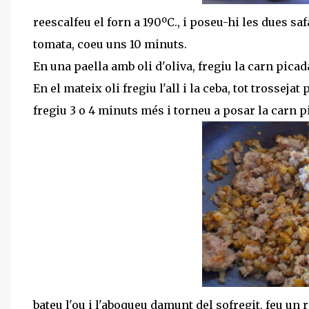
reescalfeu el forn a 190ºC., i poseu-hi les dues saf
tomata, coeu uns 10 minuts.
En una paella amb oli d'oliva, fregiu la carn picada
En el mateix oli fregiu l'all i la ceba, tot trossejat
fregiu 3 o 4 minuts més i torneu a posar la carn p
bateu l'ou i l'aboqueu damunt del sofregit, feu un