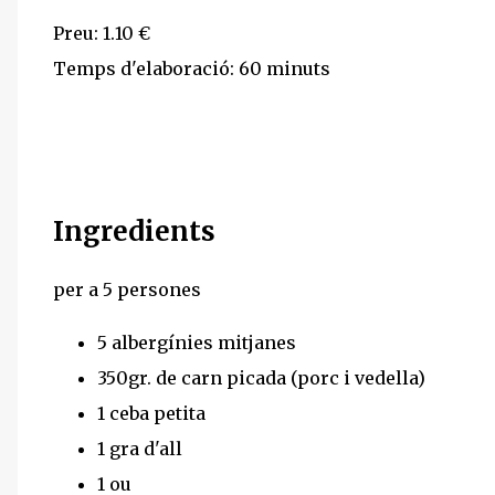
Preu: 1.10 €
Temps d'elaboració: 60 minuts
Ingredients
per a 5 persones
5 albergínies mitjanes
350gr. de carn picada (porc i vedella)
1 ceba petita
1 gra d'all
1 ou