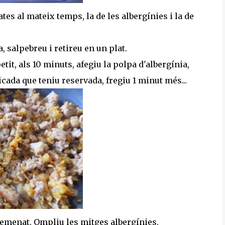
ates al mateix temps, la de les albergínies i la de
, salpebreu i retireu en un plat.
 petit, als 10 minuts, afegiu la polpa d'albergínia,
icada que teniu reservada, fregiu 1 minut més...
 remenat. Ompliu les mitges albergínies.