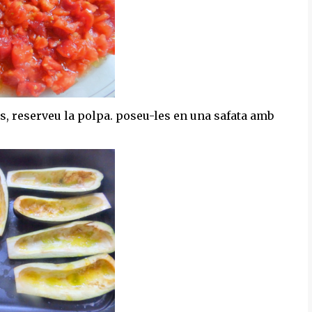
es, reserveu la polpa. poseu-les en una safata amb