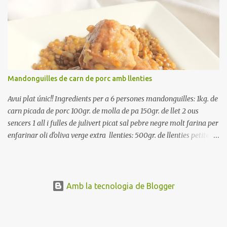
Renteu les tomates i talleu-les a octaus. Talleu les olives a
rodanxes. Una hora abans de portar a la taula, poseu els cigrons,
ben escorreguts, en un bol, amb la resta d'ingredients: les tomates,
el pebrot, la ceba, (escorreguda), les olives i la tonyina esmicolada.
Amaniu amb sal i oli... bon profit!!
Mandonguilles de carn de porc amb llenties
Avui plat únic!! Ingredients per a 6 persones mandonguilles: 1kg. de
carn picada de porc 100gr. de molla de pa 150gr. de llet 2 ous
sencers 1 all i fulles de julivert picat sal pebre negre molt farina per
enfarinar oli d'oliva verge extra llenties: 500gr. de llenties petites
(pardina) 2 cebes grosses 3 grans d'all 1/2 porro 150cc. de vi blanc
sec brou de verdures o bé aigua Preparació A les llenties pardina,
no els fa falta estar en remull; jo mai les hi poso, la cocció pot durar
entre 40 i 50 minuts. Poseu la carn picada en un bol i barregeu-la
Amb la tecnologia de Blogger
amb la molla estovada en la llet, amb l'all i julivert picats i els ous.
Salpebreu i amasseu be, fins que la carn quedi ben lligada. Deixeu
reposar 4 o 5 hores, en un bol tapat, a la nevera. Feu les