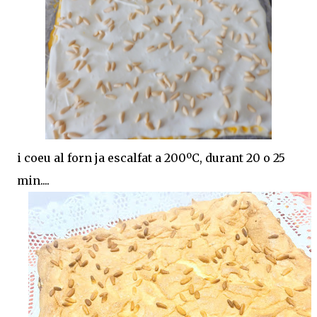
i coeu al forn ja escalfat a 200ºC, durant 20 o 25
min....