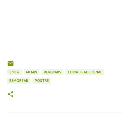
0.90 €
60 MIN
BERENARS
CUINA TRADICIONAL
ESMORZAR
POSTRE
C
o