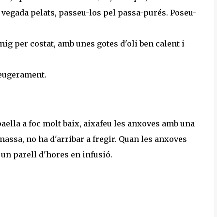
a vegada pelats, passeu-los pel passa-purés. Poseu-
ig per costat, amb unes gotes d'oli ben calent i
leugerament.
 paella a foc molt baix, aixafeu les anxoves amb una
i massa, no ha d'arribar a fregir. Quan les anxoves
o un parell d'hores en infusió.