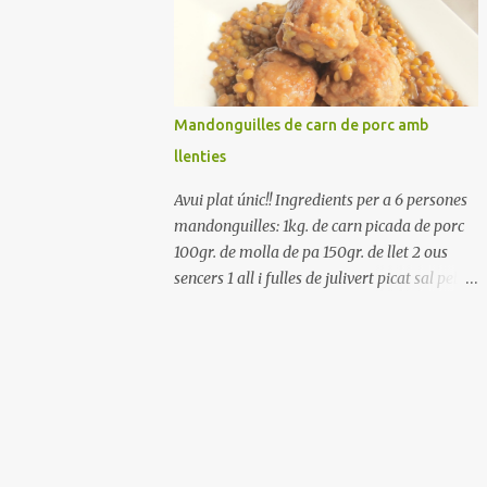
Renteu els pebrots i talleu-los a trossets.
Renteu les tomates i talleu-les a octaus.
Talleu les olives a rodanxes. Una hora abans
de portar a la taula, poseu els cigrons, ben
escorreguts, en un bol, amb la resta
Mandonguilles de carn de porc amb
d'ingredients: les tomates, el pebrot, la ceba,
llenties
(escorreguda), les olives i la tonyina
esmicolada. Amaniu amb sal i oli... bon
Avui plat únic!! Ingredients per a 6 persones
profit!!
mandonguilles: 1kg. de carn picada de porc
100gr. de molla de pa 150gr. de llet 2 ous
sencers 1 all i fulles de julivert picat sal pebre
negre molt farina per enfarinar oli d'oliva
verge extra llenties: 500gr. de llenties petites
(pardina) 2 cebes grosses 3 grans d'all 1/2
porro 150cc. de vi blanc sec brou de verdures
o bé aigua Preparació A les llenties pardina,
no els fa falta estar en remull; jo mai les hi
poso, la cocció pot durar entre 40 i 50