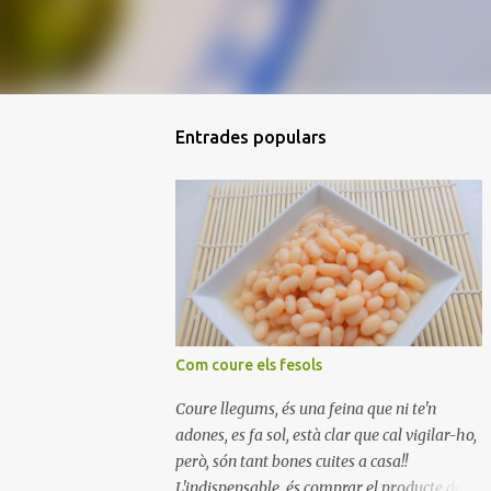
Entrades populars
Com coure els fesols
Coure llegums, és una feina que ni te'n
adones, es fa sol, està clar que cal vigilar-ho,
però, són tant bones cuites a casa!!
L'indispensable, és comprar el producte de