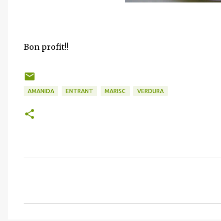
Bon profit!!
AMANIDA
ENTRANT
MARISC
VERDURA
C
o
m
e