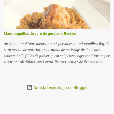
rodanxes. Una hora abans de portar a la taula, poseu els cigrons,
ben escorreguts, en un bol, amb la resta d'ingredients: les tomates,
el pebrot, la ceba, (escorreguda), les olives i la tonyina esmicolada.
Amaniu amb sal i oli... bon profit!!
Mandonguilles de carn de porc amb llenties
Avui plat únic!! Ingredients per a 6 persones mandonguilles: 1kg. de
carn picada de porc 100gr. de molla de pa 150gr. de llet 2 ous
sencers 1 all i fulles de julivert picat sal pebre negre molt farina per
enfarinar oli d'oliva verge extra llenties: 500gr. de llenties petites
(pardina) 2 cebes grosses 3 grans d'all 1/2 porro 150cc. de vi blanc
sec brou de verdures o bé aigua Preparació A les llenties pardina,
no els fa falta estar en remull; jo mai les hi poso, la cocció pot durar
entre 40 i 50 minuts. Poseu la carn picada en un bol i barregeu-la
Amb la tecnologia de Blogger
amb la molla estovada en la llet, amb l'all i julivert picats i els ous.
Salpebreu i amasseu be, fins que la carn quedi ben lligada. Deixeu
reposar 4 o 5 hores, en un bol tapat, a la nevera. Feu les
mandonguilles, enfarineu-les... i fregiu amb abundant oli calent,