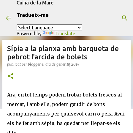
Cuina de la Mare
Salta al contingut principal
Tradueix-me
Powered by
Translate
Sípia a la planxa amb barqueta de
pebrot farcida de bolets
publicat per
blogger
el dia
de gener 19, 2014
Ara, en tot temps podem trobar bolets frescos al
mercat, i amb ells, podem gaudir de bons
acompanyaments per qualsevol carn o peix. Avui
els he fet amb sèpia, ha quedat per llepar-se els
dits.