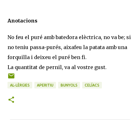
Anotacions
No feu el puré amb batedora elèctrica, no va be; si
no teniu passa-purés, aixafeu la patata amb una
forquilla i deixeu el puré ben fi.
La quantitat de pernil, va al vostre gust.
AL-LÈRGIES
APERITIU
BUNYOLS
CELÍACS
C
o