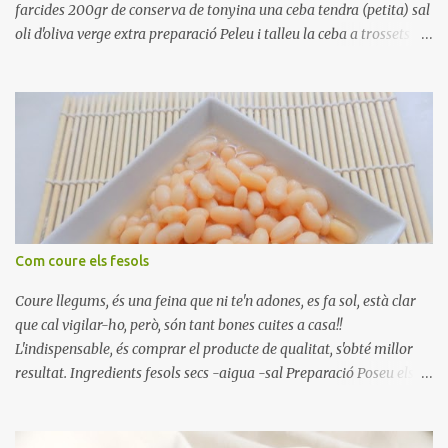
farcides 200gr de conserva de tonyina una ceba tendra (petita) sal
oli d'oliva verge extra preparació Peleu i talleu la ceba a trossets i
poseu-la, en un bol, coberta d'aigua freda. Tapeu amb paper film i
reserveu a la nevera. Renteu els pebrots i talleu-los a trossets.
Renteu les tomates i talleu-les a octaus. Talleu les olives a
rodanxes. Una hora abans de portar a la taula, poseu els cigrons,
ben escorreguts, en un bol, amb la resta d'ingredients: les tomates,
el pebrot, la ceba, (escorreguda), les olives i la tonyina esmicolada.
Amaniu amb sal i oli... bon profit!!
Com coure els fesols
Coure llegums, és una feina que ni te'n adones, es fa sol, està clar
que cal vigilar-ho, però, són tant bones cuites a casa!!
L'indispensable, és comprar el producte de qualitat, s'obté millor
resultat. Ingredients fesols secs -aigua -sal Preparació Poseu els
fesols a remullar en abundant aigua amb sal, durant 24 hores.
Passades les 24 hores, poseu-les en una olla amb aigua freda,
quan arrenca el bull, canvieu l'aigua bullint, per aigua freda,