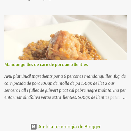
poseu-la, en un bol, coberta d'aigua freda. Tapeu amb paper film i
reserveu a la nevera. Renteu els pebrots i talleu-los a trossets.
Renteu les tomates i talleu-les a octaus. Talleu les olives a
rodanxes. Una hora abans de portar a la taula, poseu els cigrons,
ben escorreguts, en un bol, amb la resta d'ingredients: les tomates,
el pebrot, la ceba, (escorreguda), les olives i la tonyina esmicolada.
Amaniu amb sal i oli... bon profit!!
Mandonguilles de carn de porc amb llenties
Avui plat únic!! Ingredients per a 6 persones mandonguilles: 1kg. de
carn picada de porc 100gr. de molla de pa 150gr. de llet 2 ous
sencers 1 all i fulles de julivert picat sal pebre negre molt farina per
enfarinar oli d'oliva verge extra llenties: 500gr. de llenties petites
(pardina) 2 cebes grosses 3 grans d'all 1/2 porro 150cc. de vi blanc
sec brou de verdures o bé aigua Preparació A les llenties pardina,
no els fa falta estar en remull; jo mai les hi poso, la cocció pot durar
entre 40 i 50 minuts. Poseu la carn picada en un bol i barregeu-la
Amb la tecnologia de Blogger