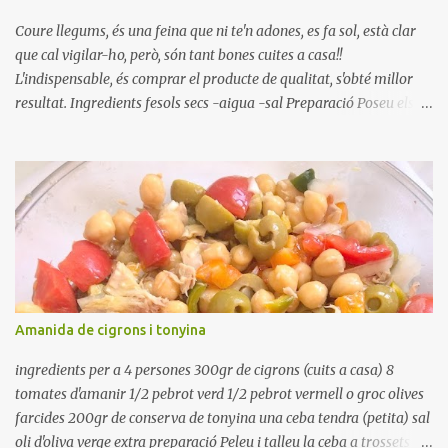
Coure llegums, és una feina que ni te'n adones, es fa sol, està clar
que cal vigilar-ho, però, són tant bones cuites a casa!!
L'indispensable, és comprar el producte de qualitat, s'obté millor
resultat. Ingredients fesols secs -aigua -sal Preparació Poseu els
fesols a remullar en abundant aigua amb sal, durant 24 hores.
Passades les 24 hores, poseu-les en una olla amb aigua freda,
quan arrenca el bull, canvieu l'aigua bullint, per aigua freda,
repetiu dues o tres vegades, abaixeu el foc i atureu la ebullició, dues
o tres vegades afegint aigua freda, han de coure a foc baix, quasi
be, sense bullir i sempre sempre, amb l'olla tapada, entre 1 hora i 1
hora i mitja. Saleu 10 minuts abans de retirar del foc. Heu de veure
vosaltres el moment en que ja estan cuites. Anotacions Deixeu
refredar en la mateixa olla. El caldo de coure els fesols, es pot
Amanida de cigrons i tonyina
utilitzar per una crema o sopa. Ingredientes judias -agua -sal
Preparación Ponga las judías a r...
ingredients per a 4 persones 300gr de cigrons (cuits a casa) 8
tomates d'amanir 1/2 pebrot verd 1/2 pebrot vermell o groc olives
farcides 200gr de conserva de tonyina una ceba tendra (petita) sal
oli d'oliva verge extra preparació Peleu i talleu la ceba a trossets i