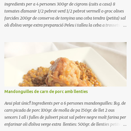
Preparación Ponga las judías a r...
ingredients per a 4 persones 300gr de cigrons (cuits a casa) 8
tomates d'amanir 1/2 pebrot verd 1/2 pebrot vermell o groc olives
farcides 200gr de conserva de tonyina una ceba tendra (petita) sal
oli d'oliva verge extra preparació Peleu i talleu la ceba a trossets i
poseu-la, en un bol, coberta d'aigua freda. Tapeu amb paper film i
reserveu a la nevera. Renteu els pebrots i talleu-los a trossets.
Renteu les tomates i talleu-les a octaus. Talleu les olives a
rodanxes. Una hora abans de portar a la taula, poseu els cigrons,
ben escorreguts, en un bol, amb la resta d'ingredients: les tomates,
el pebrot, la ceba, (escorreguda), les olives i la tonyina esmicolada.
Amaniu amb sal i oli... bon profit!!
Mandonguilles de carn de porc amb llenties
Avui plat únic!! Ingredients per a 6 persones mandonguilles: 1kg. de
carn picada de porc 100gr. de molla de pa 150gr. de llet 2 ous
sencers 1 all i fulles de julivert picat sal pebre negre molt farina per
enfarinar oli d'oliva verge extra llenties: 500gr. de llenties petites