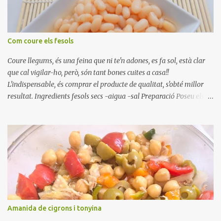
Com coure els fesols
Coure llegums, és una feina que ni te'n adones, es fa sol, està clar
que cal vigilar-ho, però, són tant bones cuites a casa!!
L'indispensable, és comprar el producte de qualitat, s'obté millor
resultat. Ingredients fesols secs -aigua -sal Preparació Poseu els
fesols a remullar en abundant aigua amb sal, durant 24 hores.
Passades les 24 hores, poseu-les en una olla amb aigua freda,
quan arrenca el bull, canvieu l'aigua bullint, per aigua freda,
repetiu dues o tres vegades, abaixeu el foc i atureu la ebullició, dues
o tres vegades afegint aigua freda, han de coure a foc baix, quasi
be, sense bullir i sempre sempre, amb l'olla tapada, entre 1 hora i 1
hora i mitja. Saleu 10 minuts abans de retirar del foc. Heu de veure
vosaltres el moment en que ja estan cuites. Anotacions Deixeu
refredar en la mateixa olla. El caldo de coure els fesols, es pot
Amanida de cigrons i tonyina
utilitzar per una crema o sopa. Ingredientes judias -agua -sal