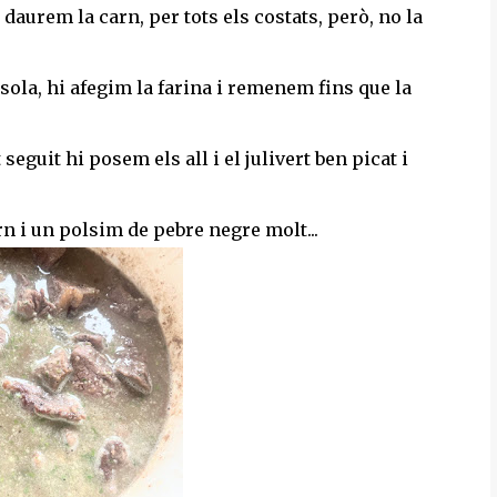
 daurem la carn, per tots els costats, però, no la
ssola, hi afegim la farina i remenem fins que la
seguit hi posem els all i el julivert ben picat i
rn i un polsim de pebre negre molt...