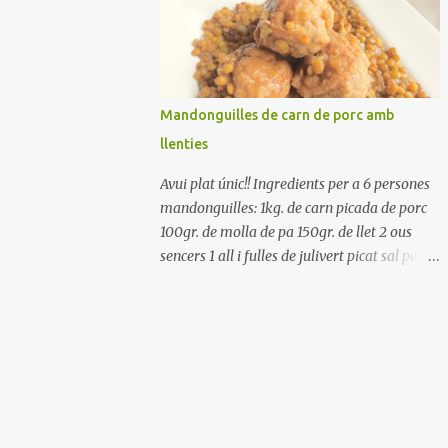
Renteu els pebrots i talleu-los a trossets.
Renteu les tomates i talleu-les a octaus.
Talleu les olives a rodanxes. Una hora abans
de portar a la taula, poseu els cigrons, ben
escorreguts, en un bol, amb la resta
Mandonguilles de carn de porc amb
d'ingredients: les tomates, el pebrot, la ceba,
llenties
(escorreguda), les olives i la tonyina
esmicolada. Amaniu amb sal i oli... bon
Avui plat únic!! Ingredients per a 6 persones
profit!!
mandonguilles: 1kg. de carn picada de porc
100gr. de molla de pa 150gr. de llet 2 ous
sencers 1 all i fulles de julivert picat sal pebre
negre molt farina per enfarinar oli d'oliva
verge extra llenties: 500gr. de llenties petites
(pardina) 2 cebes grosses 3 grans d'all 1/2
porro 150cc. de vi blanc sec brou de verdures
o bé aigua Preparació A les llenties pardina,
no els fa falta estar en remull; jo mai les hi
poso, la cocció pot durar entre 40 i 50