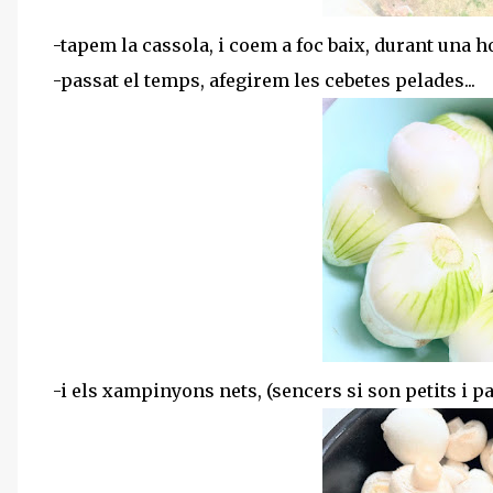
-tapem la cassola, i coem a foc baix, durant una ho
-passat el temps, afegirem les cebetes pelades...
-i els xampinyons nets, (sencers si son petits i par