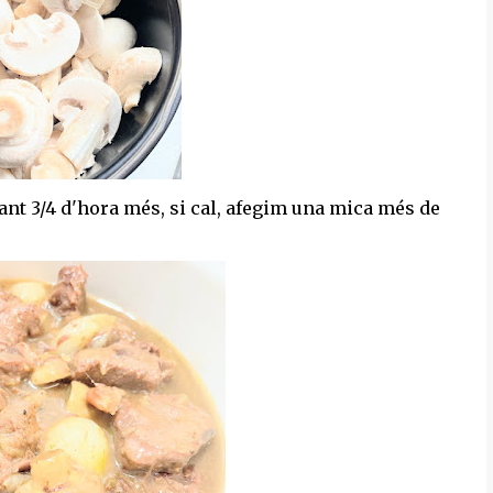
ant 3/4 d'hora més, si cal, afegim una mica més de