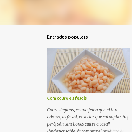
Entrades populars
Com coure els fesols
Coure llegums, és una feina que ni te'n
adones, es fa sol, està clar que cal vigilar-ho,
però, són tant bones cuites a casa!!
L'indispensable, és comprar el producte de