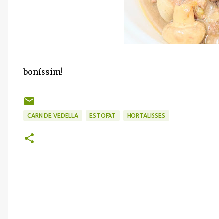
boníssim!
CARN DE VEDELLA
ESTOFAT
HORTALISSES
C
o