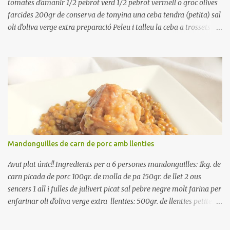
tomates d'amanir 1/2 pebrot verd 1/2 pebrot vermell o groc olives
farcides 200gr de conserva de tonyina una ceba tendra (petita) sal
oli d'oliva verge extra preparació Peleu i talleu la ceba a trossets i
poseu-la, en un bol, coberta d'aigua freda. Tapeu amb paper film i
reserveu a la nevera. Renteu els pebrots i talleu-los a trossets.
Renteu les tomates i talleu-les a octaus. Talleu les olives a
rodanxes. Una hora abans de portar a la taula, poseu els cigrons,
ben escorreguts, en un bol, amb la resta d'ingredients: les tomates,
el pebrot, la ceba, (escorreguda), les olives i la tonyina esmicolada.
Amaniu amb sal i oli... bon profit!!
Mandonguilles de carn de porc amb llenties
Avui plat únic!! Ingredients per a 6 persones mandonguilles: 1kg. de
carn picada de porc 100gr. de molla de pa 150gr. de llet 2 ous
sencers 1 all i fulles de julivert picat sal pebre negre molt farina per
enfarinar oli d'oliva verge extra llenties: 500gr. de llenties petites
(pardina) 2 cebes grosses 3 grans d'all 1/2 porro 150cc. de vi blanc
sec brou de verdures o bé aigua Preparació A les llenties pardina,