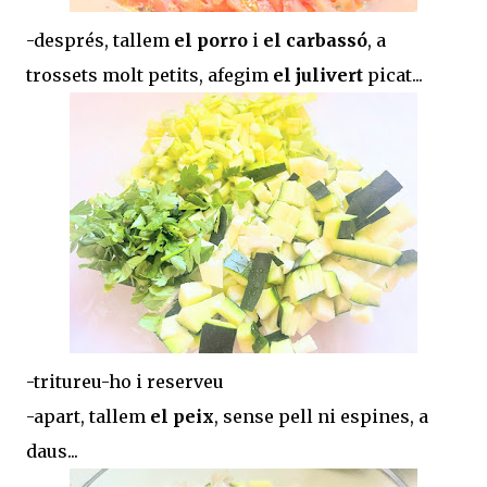
-després, tallem
el porro
i
el carbassó
, a
trossets molt petits, afegim
el julivert
picat...
-tritureu-ho i reserveu
-apart, tallem
el peix
, sense pell ni espines, a
daus...