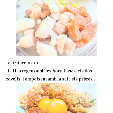
-el triturem cru
-i el barregem amb les hortalisses, els dos
rovells, i empolsem amb la sal i els pebres...