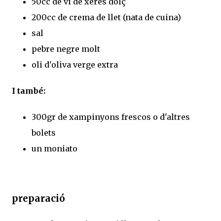
50cc de vi de xerés dolç
200cc de crema de llet (nata de cuina)
sal
pebre negre molt
oli d'oliva verge extra
I també:
300gr de xampinyons frescos o d'altres
bolets
un moniato
preparació