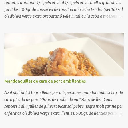
tomates d'amanir 1/2 pebrot verd 1/2 pebrot vermell o groc olives
farcides 200gr de conserva de tonyina una ceba tendra (petita) sal
oli d'oliva verge extra preparació Peleu i talleu la ceba a trossets i
poseu-la, en un bol, coberta d'aigua freda. Tapeu amb paper film i
reserveu a la nevera. Renteu els pebrots i talleu-los a trossets.
Renteu les tomates i talleu-les a octaus. Talleu les olives a
rodanxes. Una hora abans de portar a la taula, poseu els cigrons,
ben escorreguts, en un bol, amb la resta d'ingredients: les tomates,
el pebrot, la ceba, (escorreguda), les olives i la tonyina esmicolada.
Amaniu amb sal i oli... bon profit!!
Mandonguilles de carn de porc amb llenties
Avui plat únic!! Ingredients per a 6 persones mandonguilles: 1kg. de
carn picada de porc 100gr. de molla de pa 150gr. de llet 2 ous
sencers 1 all i fulles de julivert picat sal pebre negre molt farina per
enfarinar oli d'oliva verge extra llenties: 500gr. de llenties petites
(pardina) 2 cebes grosses 3 grans d'all 1/2 porro 150cc. de vi blanc
sec brou de verdures o bé aigua Preparació A les llenties pardina,