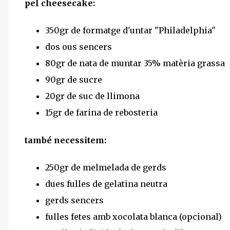
pel cheesecake:
350gr de formatge d'untar "Philadelphia"
dos ous sencers
80gr de nata de muntar 35% matèria grassa
90gr de sucre
20gr de suc de llimona
15gr de farina de rebosteria
també necessitem:
250gr de melmelada de gerds
dues fulles de gelatina neutra
gerds sencers
fulles fetes amb xocolata blanca (opcional)