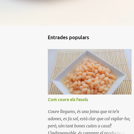
Entrades populars
Com coure els fesols
Coure llegums, és una feina que ni te'n
adones, es fa sol, està clar que cal vigilar-ho,
però, són tant bones cuites a casa!!
L'indispensable, és comprar el producte de