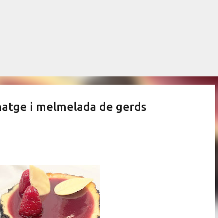
Salta al contingut principal
matge i melmelada de gerds