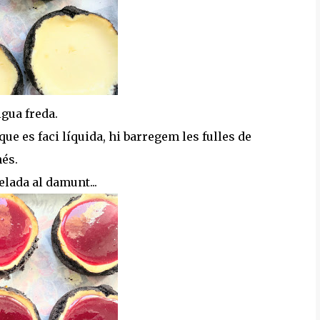
igua freda.
ue es faci líquida, hi barregem les fulles de
és.
lada al damunt...