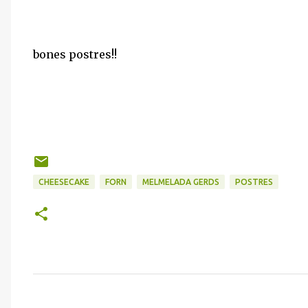
bones postres!!
CHEESECAKE
FORN
MELMELADA GERDS
POSTRES
C