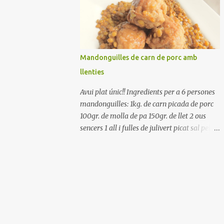
Renteu els pebrots i talleu-los a trossets.
Renteu les tomates i talleu-les a octaus.
Talleu les olives a rodanxes. Una hora abans
de portar a la taula, poseu els cigrons, ben
escorreguts, en un bol, amb la resta
Mandonguilles de carn de porc amb
d'ingredients: les tomates, el pebrot, la ceba,
llenties
(escorreguda), les olives i la tonyina
esmicolada. Amaniu amb sal i oli... bon
Avui plat únic!! Ingredients per a 6 persones
profit!!
mandonguilles: 1kg. de carn picada de porc
100gr. de molla de pa 150gr. de llet 2 ous
sencers 1 all i fulles de julivert picat sal pebre
negre molt farina per enfarinar oli d'oliva
verge extra llenties: 500gr. de llenties petites
(pardina) 2 cebes grosses 3 grans d'all 1/2
porro 150cc. de vi blanc sec brou de verdures
o bé aigua Preparació A les llenties pardina,
no els fa falta estar en remull; jo mai les hi
poso, la cocció pot durar entre 40 i 50